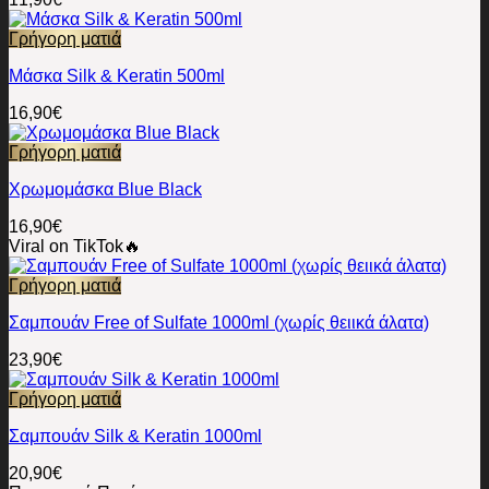
Γρήγορη ματιά
Μάσκα Silk & Keratin 500ml
16,90
€
Γρήγορη ματιά
Χρωμομάσκα Blue Black
16,90
€
Viral on TikTok🔥
Γρήγορη ματιά
Σαμπουάν Free of Sulfate 1000ml (χωρίς θειικά άλατα)
23,90
€
Γρήγορη ματιά
Σαμπουάν Silk & Keratin 1000ml
20,90
€