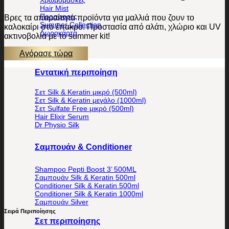
Hair Mist
Προσφορές
Βρες τα απαραίτητα προϊόντα για μαλλιά που ζουν το
Summer Collection
καλοκαίρι στο έπακρο. Προστασία από αλάτι, χλώριο και UV
Δωροκάρτα
ακτινοβολία με το summer kit!
Αγόρασε τώρα
Εντατική περιποίηση
Σετ Silk & Keratin μικρό (500ml)
Σετ Silk & Keratin μεγάλο (1000ml)
Σετ Sulfate Free μικρό (500ml)
Hair Elixir Serum
Dr Physio Silk
Σαμπουάν & Conditioner
Shampoo Pepti Boost 3’ 500ML
Σαμπουάν Silk & Keratin 500ml
Conditioner Silk & Keratin 500ml
Conditioner Silk & Keratin 1000ml
Σαμπουάν Silver
Σειρά Περιποίησης
Σετ περιποίησης