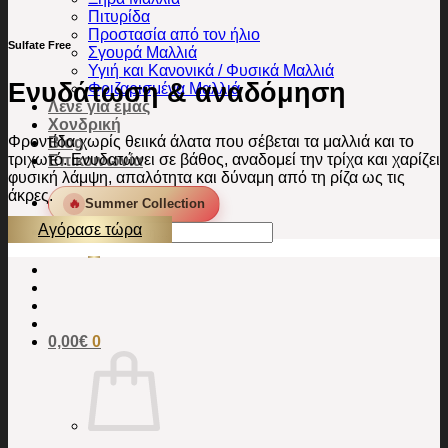
Πιτυρίδα
Προστασία από τον ήλιο
Sulfate Free
Σγουρά Μαλλιά
Υγιή και Κανονικά / Φυσικά Μαλλιά
Ενυδάτωση & αναδόμηση
Φριζαρισμένα Μαλλιά
Λένε για εμάς
Χονδρική
Φροντίδα χωρίς θειικά άλατα που σέβεται τα μαλλιά και το
Blog
τριχωτό. Ενυδατώνει σε βάθος, αναδομεί την τρίχα και χαρίζει
Επικοινωνία
φυσική λάμψη, απαλότητα και δύναμη από τη ρίζα ως τις
άκρες.
🔥
Summer Collection
Αγόρασε τώρα
Αναζήτηση
για:
0,00
€
0