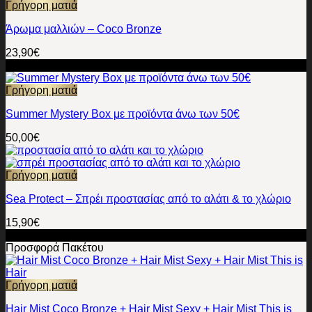
Γρήγορη ματιά
Άρωμα μαλλιών – Coco Bronze
23,90
€
-38%
Γρήγορη ματιά
Summer Mystery Box με προϊόντα άνω των 50€
50,00
€
Γρήγορη ματιά
Sea Protect – Σπρέι προστασίας από το αλάτι & το χλώριο
15,90
€
Προσφορά!
Προσφορά Πακέτου
Γρήγορη ματιά
Hair Mist Coco Bronze + Hair Mist Sexy + Hair Mist This is