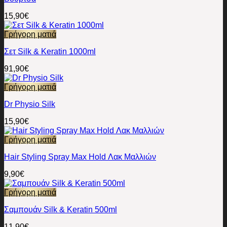
15,90
€
Γρήγορη ματιά
Σετ Silk & Keratin 1000ml
91,90
€
Γρήγορη ματιά
Dr Physio Silk
15,90
€
Γρήγορη ματιά
Hair Styling Spray Max Hold Λακ Μαλλιών
9,90
€
Γρήγορη ματιά
Σαμπουάν Silk & Keratin 500ml
11,90
€