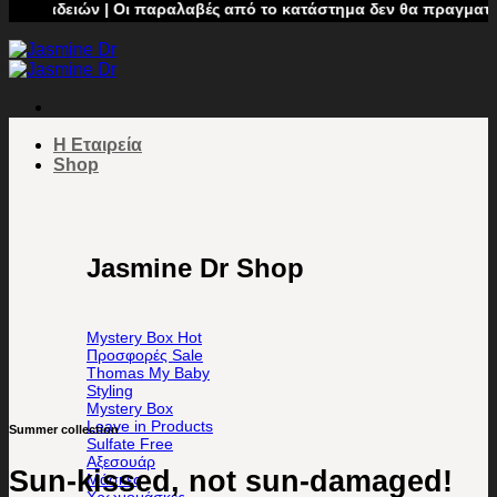
ν | Οι παραλαβές από το κατάστημα δεν θα πραγματοποιούνται α
Η Εταιρεία
Shop
Jasmine Dr Shop
Mystery Box
Προσφορές
Thomas My Baby
Styling
Mystery Box
Leave in Products
Summer collection
Sulfate Free
Αξεσουάρ
Sun-kissed, not sun-damaged!
Μάσκες
Χρωμομάσκες