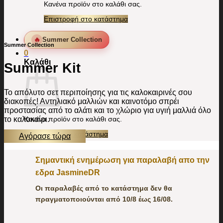
Κανένα προϊόν στο καλάθι σας.
Επιστροφή στο κατάστημα
🔥
Summer Collection
Summer Collection
0
Καλάθι
Summer Kit
Το απόλυτο σετ περιποίησης για τις καλοκαιρινές σου
διακοπές! Αντηλιακό μαλλιών και καινοτόμο σπρέι
προστασίας από το αλάτι και το χλώριο για υγιή μαλλιά όλο
Κανένα προϊόν στο καλάθι σας.
το καλοκαίρι.
Επιστροφή στο κατάστημα
Αγόρασε τώρα
Σημαντική ενημέρωση για παραλαβή απο την
εδρα JasmineDR
Οι παραλαβές από το κατάστημα δεν θα
πραγματοποιούνται από 10/8 έως 16/08.