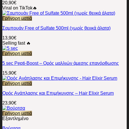
20,90
€
Viral on TikTok🔥
Γρήγορη ματιά
Σαμπουάν Free of Sulfate 500ml (χωρίς θειικά άλατα)
13,90
€
Selling fast 🔥
Γρήγορη ματιά
5 sec Pepti-Boost – Ορός μαλλιών άμεσης επανόρθωσης
15,90
€
Γρήγορη ματιά
Ορός Ανάπλασης και Επιμήκυνσης – Hair Elixir Serum
23,90
€
Γρήγορη ματιά
Εξαντλημένο
Βούρτσα