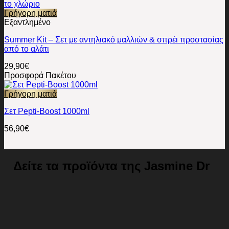
Γρήγορη ματιά
Εξαντλημένο
Summer Kit – Σετ με αντηλιακό μαλλιών & σπρέι προστασίας
από το αλάτι
29,90
€
Προσφορά Πακέτου
Γρήγορη ματιά
Σετ Pepti-Boost 1000ml
56,90
€
Δείτε τα προϊόντα της Jasmine Dr