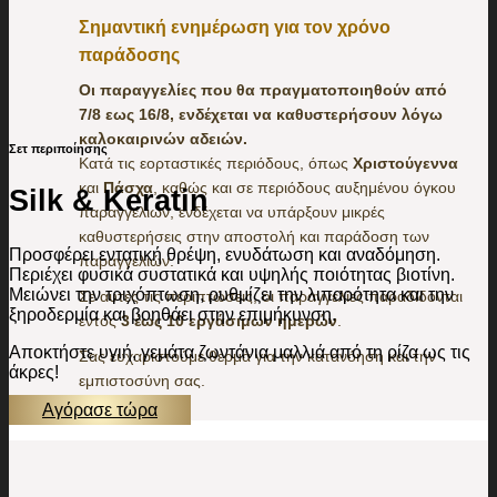
Σημαντική ενημέρωση για τον χρόνο
παράδοσης
Οι παραγγελίες που θα πραγματοποιηθούν από
7/8 εως 16/8, ενδέχεται να καθυστερήσουν λόγω
καλοκαιρινών αδειών.
Σετ περιποίησης
Κατά τις εορταστικές περιόδους, όπως
Χριστούγεννα
και
Πάσχα
, καθώς και σε περιόδους αυξημένου όγκου
Silk & Keratin
παραγγελιών, ενδέχεται να υπάρξουν μικρές
καθυστερήσεις στην αποστολή και παράδοση των
Προσφέρει εντατική θρέψη, ενυδάτωση και αναδόμηση.
παραγγελιών.
Περιέχει φυσικά συστατικά και υψηλής ποιότητας βιοτίνη.
Μειώνει την τριχόπτωση, ρυθμίζει την λιπαρότητα και την
Σε αυτές τις περιπτώσεις, οι παραγγελίες παραδίδονται
ξηροδερμία και βοηθάει στην επιμήκυνση.
εντός
3 έως 10 εργάσιμων ημερών
.
Αποκτήστε υγιή, γεμάτα ζωντάνια μαλλιά από τη ρίζα ως τις
Σας ευχαριστούμε θερμά για την κατανόηση και την
άκρες!
εμπιστοσύνη σας.
Αγόρασε τώρα