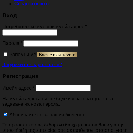
Свържете се с
Вход
Задължително
Потребителско име или имейл адрес
*
Задължително
Парола
*
Запомни ме
Влезте в системата
Загубили сте паролата си?
Регистрация
Задължително
Имейл адрес
*
На имейл адреса ви ще бъде изпратена връзка за
задаване на нова парола.
Абонирайте се за нашия бюлетин
Τα προσωπικά σας δεδομένα θα χρησιμοποιηθούν για την
υποστήριξη της εμπειρίας σας σε αυτόν τον ιστότοπο, για τη