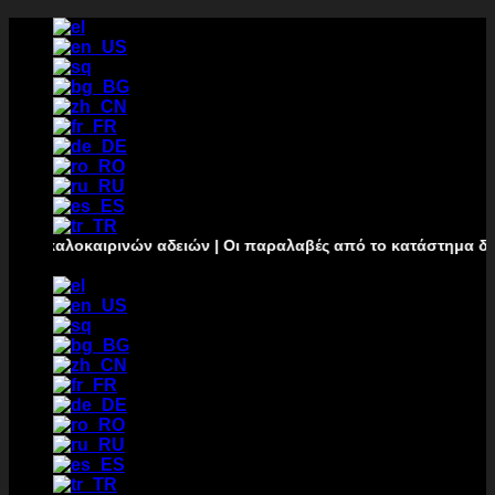
Преминаване
към
съдържанието
οκαιρινών αδειών | Οι παραλαβές από το κατάστημα δεν θα πραγμ