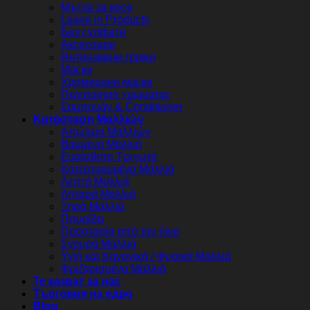
Мъгла за коса
Leave in Products
Без сулфати
Аксесоари
Интензивни грижи
Маски
Хромирани маски
Περιποίηση χρώματος
Σαμπουάν & Conditioner
Κατάσταση Μαλλιών
Απώλεια Μαλλιών
Βαμμένα Μαλλιά
Ευαίσθητο Τριχωτό
Κατεστραμμένα Μαλλιά
Λεπτά Μαλλιά
Λιπαρά Μαλλιά
Ξηρά Μαλλιά
Πιτυρίδα
Προστασία από τον ήλιο
Σγουρά Μαλλιά
Υγιή και Κανονικά / Φυσικά Μαλλιά
Φριζαρισμένα Μαλλιά
Те казват за нас
Търговия на едро
Blog