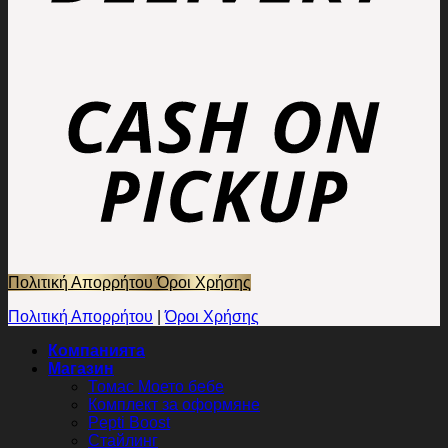
Πολιτική Απορρήτου
Όροι Χρήσης
Πολιτική Απορρήτου
|
Όροι Χρήσης
Компанията
Магазин
Томас Моето бебе
Комплект за оформяне
Pepti Boost
Стайлинг