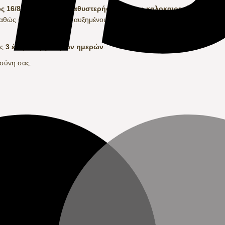
 16/8, ενδέχεται να καθυστερήσουν λόγω καλοκαιρινών αδειών.
καθώς και σε περιόδους αυξημένου όγκου παραγγελιών, ενδέχεται να 
ός
3 έως 10 εργάσιμων ημερών
.
οσύνη σας.