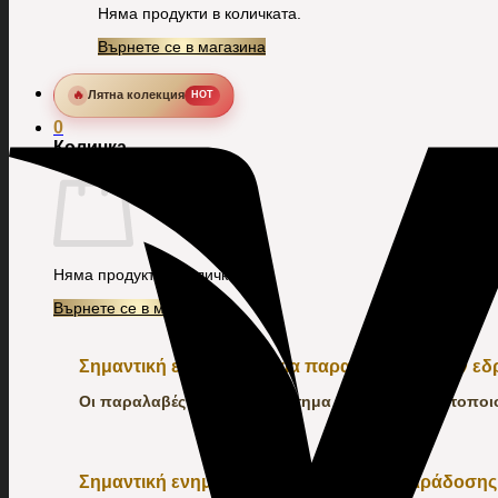
Няма продукти в количката.
Върнете се в магазина
🔥
Лятна колекция
HOT
0
Количка
Няма продукти в количката.
Върнете се в магазина
Σημαντική ενημέρωση για παραλαβή απο την ε
Οι παραλαβές από το κατάστημα δεν θα πραγματοποιού
Σημαντική ενημέρωση για τον χρόνο παράδοσης