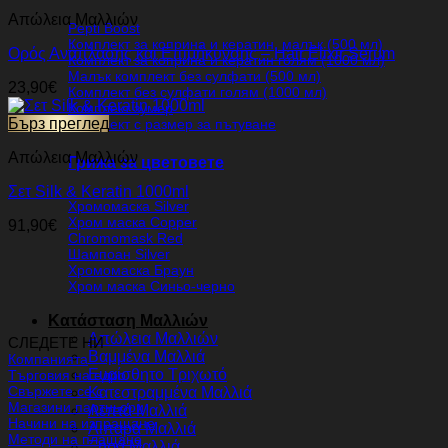
Απώλεια Μαλλιών
Pepti Boost
Комплект за коприна и кератин, малък (500 мл)
Ορός Ανάπλασης και Επιμήκυνσης – Hair Elixir Serum
Комплект за коприна и кератин голям (1000 мл)
Малък комплект без сулфати (500 мл)
23,90
€
Комплект без сулфати голям (1000 мл)
Комплект зумер
Бърз преглед
Комплект с размер за пътуване
Απώλεια Μαλλιών
Грижа за цветовете
Σετ Silk & Keratin 1000ml
Хромомаска Silver
Хром маска Copper
91,90
€
Chromomask Red
Шампоан Silver
Хромомаска Браун
Хром маска Синьо-черно
Κατάσταση Μαλλιών
Απώλεια Μαλλιών
СЛЕДЕТЕ НИ
Βαμμένα Μαλλιά
Компанията
Ευαίσθητο Τριχωτό
Търговия на едро
Свържете се с
Κατεστραμμένα Μαλλιά
Магазини партньори
Λεπτά Μαλλιά
Начини на изпращане
Λιπαρά Μαλλιά
Методи на плащане
Ξηρά Μαλλιά