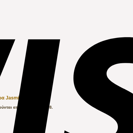
δρα JasmineDR
νται από 10/8 έως 16/08.