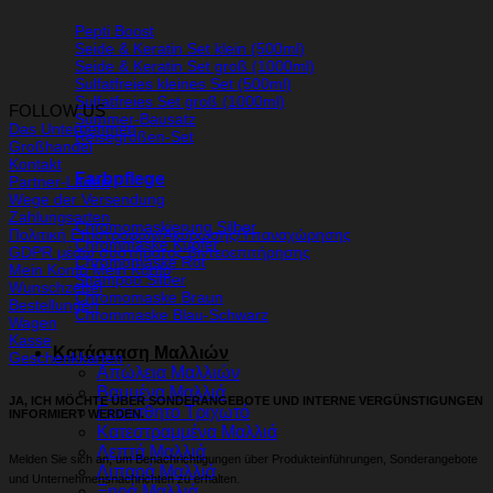
Pepti Boost
Seide & Keratin Set klein (500ml)
Seide & Keratin Set groß (1000ml)
Sulfatfreies kleines Set (500ml)
Sulfatfreies Set groß (1000ml)
FOLLOW US
Summer-Bausatz
Das Unternehmen
Reisegrößen-Set
Großhandel
Kontakt
Farbpflege
Partner-Läden
Wege der Versendung
Zahlungsarten
Chromomaskierung Silber
Πολιτική Επιστροφών/Ακύρωσης/Υπαναχώρησης
Chrommaske Kupfer
GDPR μέσω συστήματος βιντεοεπιτήρησης
Chromomaske Rot
Mein Konto Mein Konto
Shampoo Silber
Wunschzettel
Chromomaske Braun
Bestellungen
Chrommaske Blau-Schwarz
Wagen
Kasse
Κατάσταση Μαλλιών
Geschenkkarten
Απώλεια Μαλλιών
Βαμμένα Μαλλιά
JA, ICH MÖCHTE ÜBER SONDERANGEBOTE UND INTERNE VERGÜNSTIGUNGEN
Ευαίσθητο Τριχωτό
INFORMIERT WERDEN.
Κατεστραμμένα Μαλλιά
Λεπτά Μαλλιά
Melden Sie sich an, um Benachrichtigungen über Produkteinführungen, Sonderangebote
Λιπαρά Μαλλιά
und Unternehmensnachrichten zu erhalten.
Ξηρά Μαλλιά