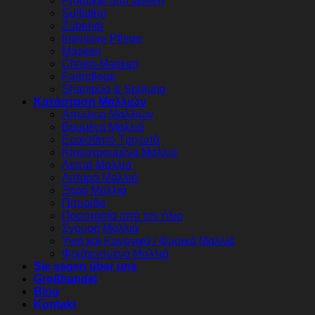
Produkte drin lassen
Sulfatfrei
Zubehör
Intensive Pflege
Masken
Chrom-Masken
Farbpflege
Shampoo & Spülung
Κατάσταση Μαλλιών
Απώλεια Μαλλιών
Βαμμένα Μαλλιά
Ευαίσθητο Τριχωτό
Κατεστραμμένα Μαλλιά
Λεπτά Μαλλιά
Λιπαρά Μαλλιά
Ξηρά Μαλλιά
Πιτυρίδα
Προστασία από τον ήλιο
Σγουρά Μαλλιά
Υγιή και Κανονικά / Φυσικά Μαλλιά
Φριζαρισμένα Μαλλιά
Sie sagen über uns
Großhandel
Blog
Kontakt