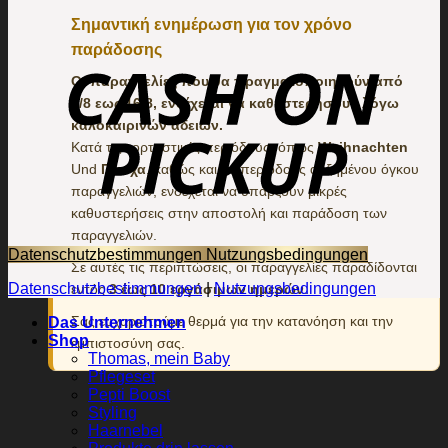
Σημαντική ενημέρωση για τον χρόνο
παράδοσης
Οι παραγγελίες που θα πραγματοποιηθούν από
7/8 εως 16/8, ενδέχεται να καθυστερήσουν λόγω
καλοκαιρινών αδειών.
Κατά τις εορταστικές περιόδους, όπως
Weihnachten
Und
Πάσχα
, καθώς και σε περιόδους αυξημένου όγκου
παραγγελιών, ενδέχεται να υπάρξουν μικρές
καθυστερήσεις στην αποστολή και παράδοση των
παραγγελιών.
Datenschutzbestimmungen
Nutzungsbedingungen
Σε αυτές τις περιπτώσεις, οι παραγγελίες παραδίδονται
Datenschutzbestimmungen
|
Nutzungsbedingungen
εντός
3 έως 10 εργάσιμων ημερών
.
Σας ευχαριστούμε θερμά για την κατανόηση και την
Das Unternehmen
Shop
εμπιστοσύνη σας.
Thomas, mein Baby
Pflegeset
Pepti Boost
Styling
Haarnebel