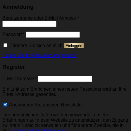
Anmeldung
Erforderlich
Benutzername oder E-Mail Adresse
*
Erforderlich
Passwort
*
Erinnern Sie sich an mich
Einloggen
Haben Sie Ihr Passwort vergessen?
Register
Erforderlich
E-Mail Adresse
*
Ein Link zum Einrichten eines neuen Passworts wird an Ihre
E-Mail-Adresse gesendet.
Abonnieren Sie unseren Newsletter
Ihre persönlichen Daten werden verwendet, um Ihre
Erfahrungen auf dieser Website zu unterstützen, den Zugang
zu Ihrem Konto zu verwalten und für andere Zwecke, die in
der
Datenschutzbestimmungen
.