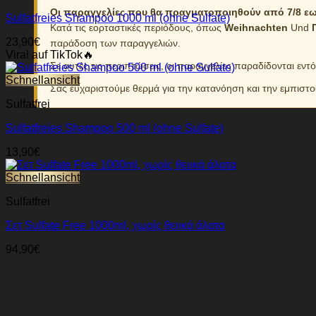
Οι παραγγελίες που θα πραγματοποιηθούν από 7/8 εως
Sulfatfreies Shampoo 1000 ml (ohne Sulfate)
Κατά τις εορταστικές περιόδους, όπως
Weihnachten
Und
23,90
€
παράδοση των παραγγελιών.
Viral auf TikTok🔥
Σε αυτές τις περιπτώσεις, οι παραγγελίες παραδίδονται εντ
Schnellansicht
Σας ευχαριστούμε θερμά για την κατανόηση και την εμπιστ
Sulfatfrei
Sulfatfreies Shampoo 500 ml (ohne Sulfate)
13,90
€
Schnellansicht
Sulfatfrei
Σετ Sulfate Free 1000ml, χωρίς θειικά άλατα
94,90
€