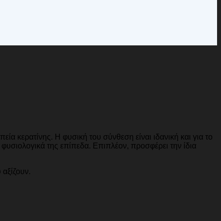
εία κερατίνης. Η φυσική του σύνθεση είναι ιδανική και για το
 φυσιολογικά της επίπεδα. Επιπλέον, προσφέρει την ίδια
 αξίζουν.