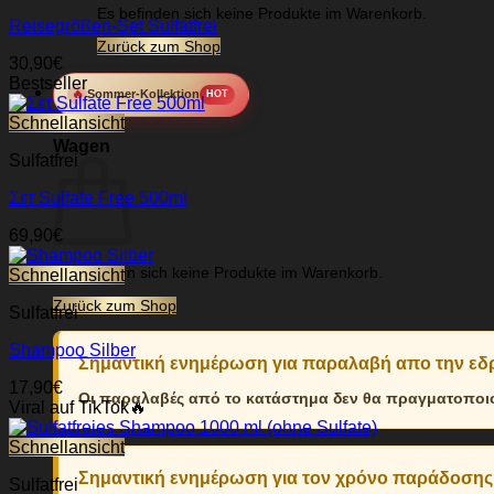
Es befinden sich keine Produkte im Warenkorb.
Reisegrößen-Set Sulfatfrei
Zurück zum Shop
30,90
€
Bestseller
🔥
Sommer-Kollektion
HOT
Schnellansicht
0
Wagen
Sulfatfrei
Σετ Sulfate Free 500ml
69,90
€
Es befinden sich keine Produkte im Warenkorb.
Schnellansicht
Zurück zum Shop
Sulfatfrei
Shampoo Silber
Σημαντική ενημέρωση για παραλαβή απο την ε
17,90
€
Οι παραλαβές από το κατάστημα δεν θα πραγματοποιού
Viral auf TikTok🔥
Schnellansicht
Σημαντική ενημέρωση για τον χρόνο παράδοσης
Sulfatfrei