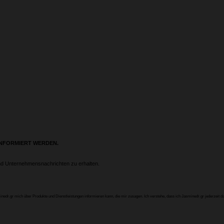
INFORMIERT WERDEN.
nd Unternehmensnachrichten zu erhalten.
sminedr.gr mich über Produkte und Dienstleistungen informieren kann, die mir zusagen. Ich verstehe, dass ich Jasminedr.gr jederzeit d