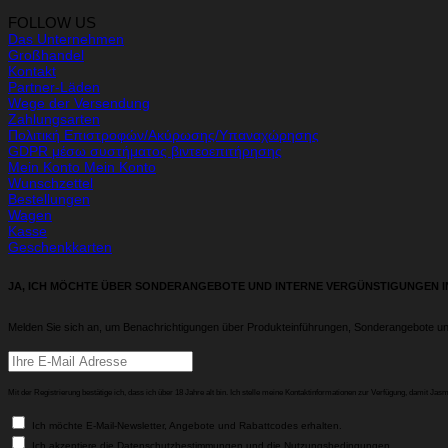
FOLLOW US
Das Unternehmen
Großhandel
Kontakt
Partner-Läden
Wege der Versendung
Zahlungsarten
Πολιτική Επιστροφών/Ακύρωσης/Υπαναχώρησης
GDPR μέσω συστήματος βιντεοεπιτήρησης
Mein Konto Mein Konto
Wunschzettel
Bestellungen
Wagen
Kasse
Geschenkkarten
JA, ICH MÖCHTE ÜBER SONDERANGEBOTE UND INTERNE VERGÜNSTIGUNGEN 
Melden Sie sich an, um Benachrichtigungen über Produkteinführungen, Sonderangebote u
Mit der Registrierung bestätige ich, dass ich über 18 Jahre alt bin. Ich stelle meine Kontaktinformationen zur Verfügung, damit Ja
Ich möchte E-Mail-Newsletter, Angebote und Rabattcodes erhalten.
Ich akzeptiere die Datenschutzbestimmungen und die Nutzungsbedingungen.