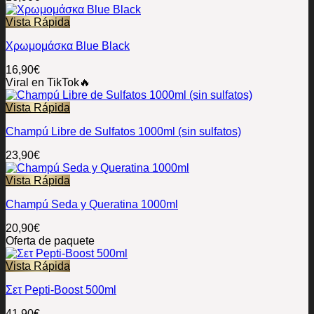
Vista Rápida
Χρωμομάσκα Blue Black
16,90
€
Viral en TikTok🔥
Vista Rápida
Champú Libre de Sulfatos 1000ml (sin sulfatos)
23,90
€
Vista Rápida
Champú Seda y Queratina 1000ml
20,90
€
Oferta de paquete
Vista Rápida
Σετ Pepti-Boost 500ml
41,90
€