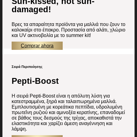
Sun-kissed, not sun-
damaged!
Βρες τα απαραίτητα προϊόντα για μαλλιά που ζουν το
καλοκαίρι στο έπακρο. Προστασία από αλάτι, χλώριο
και UV ακτινοβολία με το summer kit!
Comprar ahora
Σειρά Περιποίησης
Pepti-Boost
H σειρά Pepti-Boost είναι η απόλυτη λύση για
κατεστραμμένα, ξηρά και ταλαιπωρημένα μαλλιά.
Εμπλουτισμένη με κορεάτικα πεπτίδια, υδρολυμένη
πρωτεΐνη ρυζιού και αμινοξέα κερατίνης, επαναδομεί
σε βάθος τους δεσμούς της τρίχας, αποκαθιστά την
ελαστικότητα και χαρίζει άμεση αναγέννηση και
λάμψη.