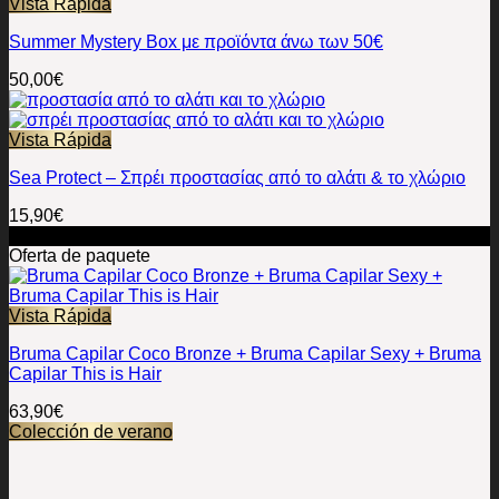
Vista Rápida
Summer Mystery Box με προϊόντα άνω των 50€
50,00
€
Vista Rápida
Sea Protect – Σπρέι προστασίας από το αλάτι & το χλώριο
15,90
€
¡Oferta!
Oferta de paquete
Vista Rápida
Bruma Capilar Coco Bronze + Bruma Capilar Sexy + Bruma
Capilar This is Hair
63,90
€
Colección de verano