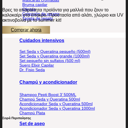
Bruma capilar
Ofertas
Βρες τα απαραίτητα προϊόντα για μαλλιά που ζουν το
Colección de verano
καλοκαίρι στο έπακρο. Προστασία από αλάτι, χλώριο και UV
Tarjeta de regalo
ακτινοβολία με το summer kit!
Comprar ahora
Cuidados intensivos
Set Seda y Queratina pequeño (500ml)
Set Seda y Queratina grande (1000ml)
Set pequeño sin sulfatos (500 ml)
Suero Elixir Capilar
Dr. Fisio Seda
Champú y acondicionador
Shampoo Pepti Boost 3’ 500ML
Champú Seda y Queratina 500ml
Acondicionador Seda y Queratina 500ml
Acondicionador Seda y Queratina 1000ml
Champú Plata
Σειρά Περιποίησης
Set de aseo