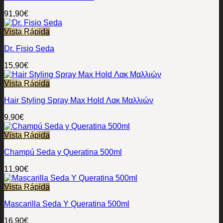
91,90
€
Vista Rápida
Dr. Fisio Seda
15,90
€
Vista Rápida
Hair Styling Spray Max Hold Λακ Μαλλιών
9,90
€
Vista Rápida
Champú Seda y Queratina 500ml
11,90
€
Vista Rápida
Mascarilla Seda Y Queratina 500ml
16,90
€