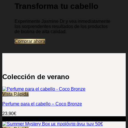
Transforma tu cabello
Experimente Jasmine Dr y vea inmediatamente
los sorprendentes resultados de los productos
de biotina de alta calidad.
Comprar ahora
Colección de verano
Vista Rápida
Perfume para el cabello – Coco Bronze
23,90
€
-38%