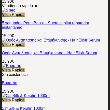
13,90
€
Vendiendo rápido 🔥
Vista Rápida
5 segundos Pepti-Boost – Suero capilar reparador
instantáneo
15,90
€
Vista Rápida
Ορός Ανάπλασης και Επιμήκυνσης – Hair Elixir Serum
23,90
€
Vista Rápida
Sin existencias
Βούρτσα
15,90
€
Vista Rápida
Σετ Silk & Keratin 1000ml