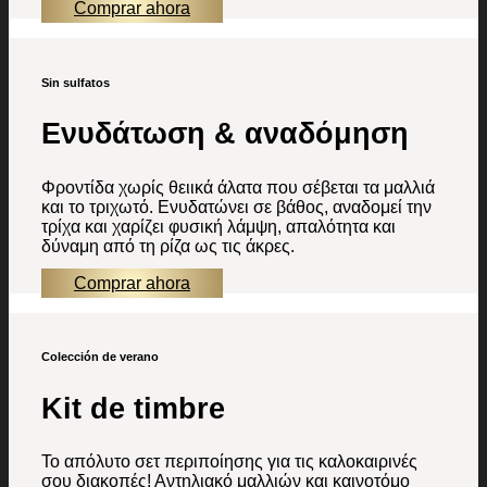
Comprar ahora
Sin sulfatos
Ενυδάτωση & αναδόμηση
Φροντίδα χωρίς θειικά άλατα που σέβεται τα μαλλιά
και το τριχωτό. Ενυδατώνει σε βάθος, αναδομεί την
τρίχα και χαρίζει φυσική λάμψη, απαλότητα και
δύναμη από τη ρίζα ως τις άκρες.
Comprar ahora
Colección de verano
Kit de timbre
Το απόλυτο σετ περιποίησης για τις καλοκαιρινές
σου διακοπές! Αντηλιακό μαλλιών και καινοτόμο