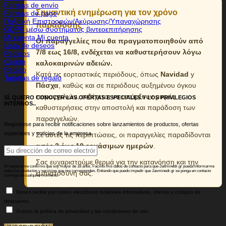
Formas de envío
Σημαντική ενημέρωση για τον χρόνο
Formas de pago
Πολιτική Επιστροφών/Ακύρωσης/Υπαναχώρησης
παράδοσης
GDPR μέσω συστήματος βιντεοεπιτήρησης
Mi cuenta Mi cuenta
Οι παραγγελίες που θα πραγματοποιηθούν από
Lista de deseos
7/8 εως 16/8, ενδέχεται να καθυστερήσουν λόγω
Pedidos
Carrito
καλοκαιρινών αδειών.
Pedido
Κατά τις εορταστικές περιόδους, όπως
Navidad
y
Tarjetas de regalo
Πάσχα
, καθώς και σε περιόδους αυξημένου όγκου
παραγγελιών, ενδέχεται να υπάρξουν μικρές
SÍ, QUIERO CONOCER LAS OFERTAS ESPECIALES Y LOS PRIVILEGIOS
INTERNOS..
καθυστερήσεις στην αποστολή και παράδοση των
παραγγελιών.
Regístrese para recibir notificaciones sobre lanzamientos de productos, ofertas
especiales y noticias de la empresa.
Σε αυτές τις περιπτώσεις, οι παραγγελίες παραδίδονται
εντός
3 έως 10 εργάσιμων ημερών
.
Σας ευχαριστούμε θερμά για την κατανόηση και την
Al registrarme confirmo que soy mayor de 18 años. Facilito mis datos de contacto para que Jasminedr.gr pueda informarme
sobre los productos y servicios que me corresponden. Entiendo que puedo impedir que Jasminedr.gr se ponga en contacto
εμπιστοσύνη σας.
conmigo en cualquier momento.
Deseo recibir por correo electrónico boletines informativos, ofertas y códigos de
descuento.
Acepto la política de privacidad y las condiciones de uso.