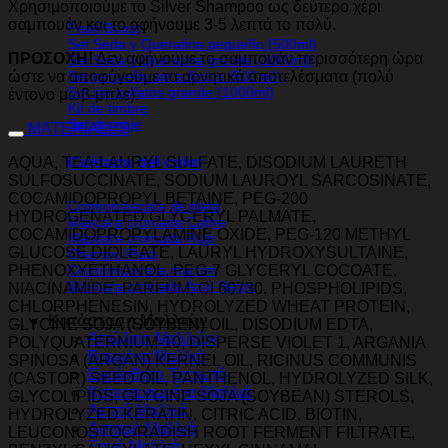
Χρησιμοποιούμε το Silver Shampoo ως δεύτερο χέρι
σαμπουάν και το αφήνουμε 3-5 λεπτά το πολύ.
Pepti Boost
Set Seda y Queratina pequeño (500ml)
ΠΡΟΣΟΧΗ!
Δεν αφήνουμε το σαμπουάν περισσότερη ώρα
Set Seda y Queratina grande (1000ml)
ώστε να αποφύγουμε τα αρνητικά αποτελέσματα (πολύ
Set pequeño sin sulfatos (500 ml)
Set sin sulfatos grande (1000ml)
έντονο μωβ-μπλε).
Kit de timbre
Set de viaje
MATERIALES
Cuidado del color
AQUA, TEA-LAURYL SULFATE, DISODIUM LAURETH
SULFOSUCCINATE, SODIUM LAUROYL SARCOSINATE,
COCAMIDOPROPYL BETAINE, PEG-200
Cromomáscara de plata
HYDROGENATED GLYCERYL PALMATE,
Máscara cromada Cobre
COCAMIDOPROPYLAMINE OXIDE, PEG-120 METHYL
Máscara cromada Rojo
GLUCOSE DIOLEATE, LAURYL HYDROXYSULTAINE,
Champú Plata
PHENOXYETHANOL, PEG-7 GLYCERYL COCOATE,
Cromomáscara marrón
Máscara cromada Azul-Negro
NIACINAMIDE, PARFUM, CI 60730, PHOSPHOLIPIDS,
CHLORPHENESIN, HYDROLYZED WHEAT PROTEIN,
Κατάσταση Μαλλιών
GLYCINE SOJA (SOYBEN) OIL, DISODIUM EDTA,
Απώλεια Μαλλιών
POLYQUATERNIUM-10, DISPERSE VIOLET 1, ARGANIA
Βαμμένα Μαλλιά
SPINOSA (ARGAN) KERNEL OIL, RICINUS COMMUNIS
Ευαίσθητο Τριχωτό
(CASTOR) SEED OIL, PANTHENOL, HYDROLYZED SILK,
Κατεστραμμένα Μαλλιά
GLYCOLIPIDS, GLYCINE SOJA (SOYBEAN) STEROLS,
Λεπτά Μαλλιά
HYDROLYZED KERATIN, CITRIC ACID, BIOTIN,
Λιπαρά Μαλλιά
LEUCONOSTOC/RADISH ROOT FERMENT FILTRATE,
Ξηρά Μαλλιά