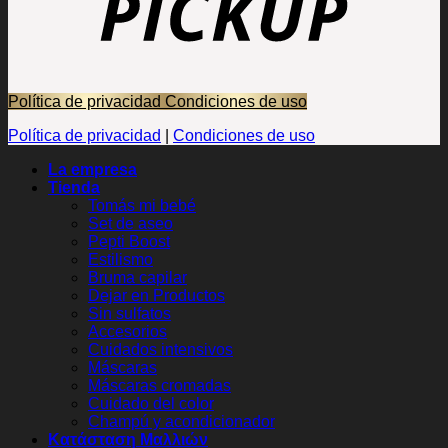
Política de privacidad
Condiciones de uso
Política de privacidad
|
Condiciones de uso
La empresa
Tienda
Tomás mi bebé
Set de aseo
Pepti Boost
Estilismo
Bruma capilar
Dejar en Productos
Sin sulfatos
Accesorios
Cuidados intensivos
Máscaras
Máscaras cromadas
Cuidado del color
Champú y acondicionador
Κατάσταση Μαλλιών