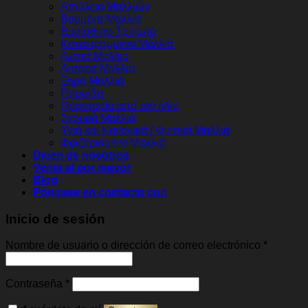
Απώλεια Μαλλιών
Βαμμένα Μαλλιά
Ευαίσθητο Τριχωτό
Κατεστραμμένα Μαλλιά
Λεπτά Μαλλιά
Λιπαρά Μαλλιά
Ξηρά Μαλλιά
Πιτυρίδα
Προστασία από τον ήλιο
Σγουρά Μαλλιά
Υγιή και Κανονικά / Φυσικά Μαλλιά
Φριζαρισμένα Μαλλιά
Dicen de nosotros
Venta al por mayor
Blog
Póngase en contacto con
Inicio de sesión
Obligato
Nombre de usuario o dirección de correo electrónico
*
Obligatorio
Contraseña
*