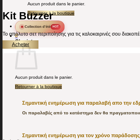
Aucun produit dans le panier.
Kit Buzzer
Retourner à la boutique
🔥
Collection d'été
HOT
Το απόλυτο σετ περιποίησης για τις καλοκαιρινές σου διακοπές
0
Chariot
Acheter
Aucun produit dans le panier.
Retourner à la boutique
Σημαντική ενημέρωση για παραλαβή απο την ε
Οι παραλαβές από το κατάστημα δεν θα πραγματοποιού
Σημαντική ενημέρωση για τον χρόνο παράδοσης