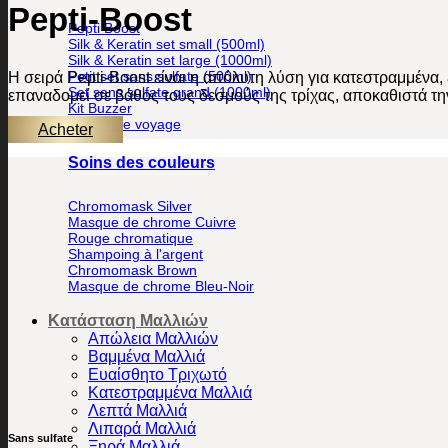
Pepti-Boost
Pepti Boost
Silk & Keratin set small (500ml)
Silk & Keratin set large (1000ml)
Petit set sans sulfate (500ml)
H σειρά Pepti-Boost είναι η απόλυτη λύση για κατεστραμμένα,
Set sans sulfate grand (1000ml)
επαναδομεί σε βάθος τους δεσμούς της τρίχας, αποκαθιστά την
Kit Buzzer
Coffret de voyage
Acheter
Soins des couleurs
Chromomask Silver
Masque de chrome Cuivre
Rouge chromatique
Shampoing à l'argent
Chromomask Brown
Masque de chrome Bleu-Noir
Κατάσταση Μαλλιών
Απώλεια Μαλλιών
Βαμμένα Μαλλιά
Ευαίσθητο Τριχωτό
Κατεστραμμένα Μαλλιά
Λεπτά Μαλλιά
Λιπαρά Μαλλιά
Sans sulfate
Ξηρά Μαλλιά