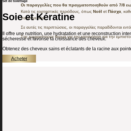
Set de toilettage
Οι παραγγελίες που θα πραγματοποιηθούν από 7/8 εως
Κατά τις εορταστικές περιόδους, όπως
Noël
et
Πάσχα
, κα
Soie et Kératine
παραγγελιών.
Σε αυτές τις περιπτώσεις, οι παραγγελίες παραδίδονται εντ
Il offre une nutrition, une hydratation et une reconstruction int
Σας ευχαριστούμε θερμά για την κατανόηση και την εμπιστ
sécheresse et favorise la croissance des cheveux.
Obtenez des cheveux sains et éclatants de la racine aux point
Acheter