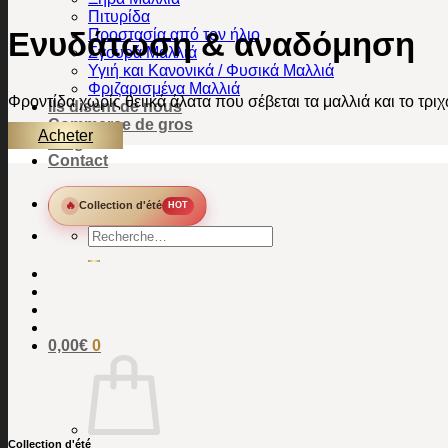
Πιτυρίδα
Ενυδάτωση & αναδόμηση
Προστασία από τον ήλιο
Σγουρά Μαλλιά
Υγιή και Κανονικά / Φυσικά Μαλλιά
Φριζαρισμένα Μαλλιά
Φροντίδα χωρίς θειικά άλατα που σέβεται τα μαλλιά και το τρι
Ils disent de nous
Commerce de gros
Acheter
Blog
Contact
🔥
Collection d'été
HOT
Recherche
de
:
0,00
€
0
Collection d'été