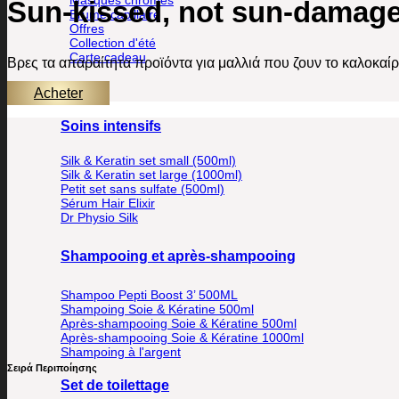
Sun-kissed, not sun-damag
Brume capillaire
Offres
Collection d'été
Carte cadeau
Βρες τα απαραίτητα προϊόντα για μαλλιά που ζουν το καλοκαίρ
Acheter
Soins intensifs
Silk & Keratin set small (500ml)
Silk & Keratin set large (1000ml)
Petit set sans sulfate (500ml)
Sérum Hair Elixir
Dr Physio Silk
Shampooing et après-shampooing
Shampoo Pepti Boost 3’ 500ML
Shampoing Soie & Kératine 500ml
Après-shampooing Soie & Kératine 500ml
Après-shampooing Soie & Kératine 1000ml
Shampoing à l'argent
Σειρά Περιποίησης
Set de toilettage