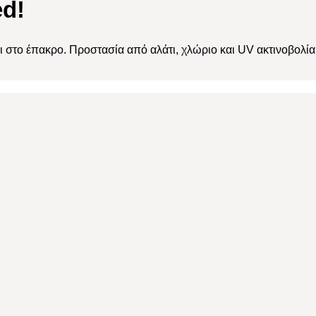
ed!
ι στο έπακρο. Προστασία από αλάτι, χλώριο και UV ακτινοβολία 