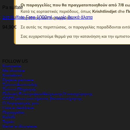
Οι παραγγελίες που θα πραγματοποιηθούν από 7/8 εως
Pa sulfate
Κατά τις εορταστικές περιόδους, όπως
Krishtlindjet
dhe
Π
Σετ Sulfate Free 1000ml, χωρίς θειικά άλατα
παράδοση των παραγγελιών.
Σε αυτές τις περιπτώσεις, οι παραγγελίες παραδίδονται εντ
94,90
€
Σας ευχαριστούμε θερμά για την κατανόηση και την εμπιστ
FOLLOW US
Kompania
Me shumicë
Kontaktoni
Dyqane partnere
Τρόποι Αποστολής
Τρόποι Πληρωμής
Πολιτική Επιστροφών/Ακύρωσης/Υπαναχώρησης
GDPR μέσω συστήματος βιντεοεπιτήρησης
Ο Λογαριασμός μου
Lista e dëshirave
Παραγγελίες
Καλάθι
Ταμείο
Kartat e dhuratave