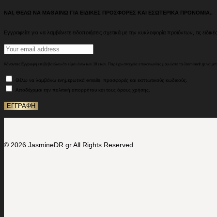
ΝΑΙ, ΘΕΛΩ ΝΑ ΜΑΘΑΙΝΩ ΓΙΑ ΕΙΔΙΚΕΣ ΠΡΟΣΦΟΡΕΣ ΚΑΙ ΕΣΩΤΕΡΙΚΑ ΠΡΟΝΟΜΙΑ..
Εγγραφείτε για να λαμβάνετε ειδοποιήσεις σχετικά με την κυκλοφορία προϊόντων, τις ειδικές
Κάνοντας Εγγραφή επιβεβαιώνω ότι είμαι άνω των 18 ετών. Παρέχω στοιχεία επικοινωνίας μου ώστε το Jasminedr.gr να μ
Θέλω να λαμβάνω ενημερωτικά emails, προσφορές και εκπτωτικούς κωδικούς.
Αποδέχομαι την πολιτική απορρήτου και τους όρους χρήσης.
© 2026 JasmineDR.gr All Rights Reserved.