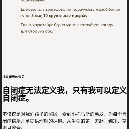
Σε αυτές τις περιπτώσεις, οι παραγγελίες παραδίδονται
εντός
3 έως 10 εργάσιμων ημερών
.
Σας ευχαριστούμε θερμά για την κατανόηση και την
εμπιστοσύνη σας.
托马斯我的宝贝
自闭症无法定义我，只有我可以定义
自闭症。
不仅仅是对我们孩子的照顾。受到小托马斯的启发，为每个自
闭症谱系儿童提供理解的拥抱。从生命的第一天起，纯净、草
本且安全。