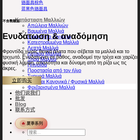
铬面具棕色
蓝黑色铬面具
Κατάσταση Μαλλιών
不含硫酸盐
Απώλεια Μαλλιών
Βαμμένα Μαλλιά
Ενυδάτωση & αναδόμηση
Ευαίσθητο Τριχωτό
Κατεστραμμένα Μαλλιά
Λεπτά Μαλλιά
Φροντίδα χωρίς θειικά άλατα που σέβεται τα μαλλιά και το
Λιπαρά Μαλλιά
τριχωτό. Ενυδατώνει σε βάθος, αναδομεί την τρίχα και χαρίζει
Ξηρά Μαλλιά
φυσική λάμψη, απαλότητα και δύναμη από τη ρίζα ως τις
Πιτυρίδα
άκρες.
Προστασία από τον ήλιο
Σγουρά Μαλλιά
立即购买
Υγιή και Κανονικά / Φυσικά Μαλλιά
Φριζαρισμένα Μαλλιά
他们说我们
批发
Blog
联系方式
🔥
夏季系列
搜