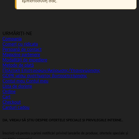
εμπιστοσύνη σας.
URMĂRIȚI-NE
Compania
Comerț cu ridicata
Persoană de contact
Magazine partenere
Modalități de expediere
Metode de plată
Πολιτική Επιστροφών/Ακύρωσης/Υπαναχώρησης
GDPR μέσω συστήματος βιντεοεπιτήρησης
Contul meu Contul meu
Lista de dorințe
Ordine
Cart
Checkout
Carduri cadou
DA, VREAU SĂ ȘTIU DESPRE OFERTELE SPECIALE ȘI PRIVILEGIILE INTERNE..
Înscrieți-vă pentru a primi notificări privind lansările de produse, ofertele speciale și