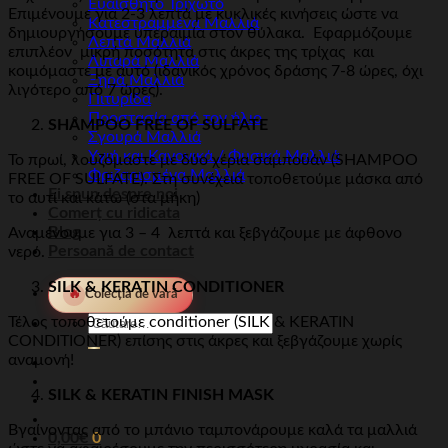
Ευαίσθητο Τριχωτό
Επιμένουμε για 2-3 λεπτά με κυκλικές κινήσεις ώστε να
Κατεστραμμένα Μαλλιά
δημιουργήσουμε υπεραιμία στον θύλακα. Εφαρμόζουμε
Λεπτά Μαλλιά
επιπλέον μικρή ποσότητα στις άκρες της τρίχας και
Λιπαρά Μαλλιά
κοιμόμαστε με αυτό (ιδανικός χρόνος δράσης 7-8 ώρες, όχι
Ξηρά Μαλλιά
λιγότερο από 7 ώρες).
Πιτυρίδα
Προστασία από τον ήλιο
SHAMPOO FREE OF SULFATE
Σγουρά Μαλλιά
Υγιή και Κανονικά / Φυσικά Μαλλιά
Το πρωί, λουζόμαστε με δύο χέρια σαμπουάν (SHAMPOO
Φριζαρισμένα Μαλλιά
FREE OF SULFATE). Στη συνέχεια τοποθετούμε μάσκα από
Ei spun despre noi
το αυτί και κάτω (στα μήκη)
Comerț cu ridicata
Blog
Αναμένουμε για 3 – 4 λεπτά και ξεβγάζουμε με άφθονο
Persoană de contact
νερό.
SILK & KERATIN CONDITIONER
🔥
Colecția de vară
Căutare
Τέλος τοποθετούμε conditioner (SILK & KERATIN
pentru:
CONDITIONER) επίσης στις άκρες και ξεβγάζουμε χωρίς
αναμονή!
SILK & KERATIN FINISH MASK
Βγαίνοντας από το μπάνιο ταμπονάρουμε καλά τα μαλλιά
0,00
€
0