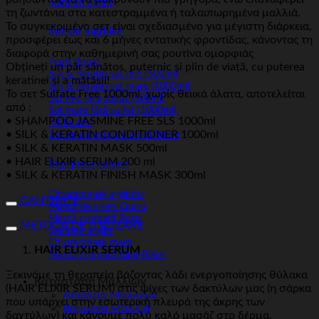
Șampon argint
τη ζωντάνια στα κατεστραμμένα ή ταλαιπωρημένα μαλλιά.
Το συγκεκριμένο σετ είναι σχεδιασμένο για μέγιστη διάρκεια,
Set de îngrijire
προσφέρει έως και 6 μήνες εντατικής φροντίδας, κάνοντας τη
διαφορά στην καθημερινή σας ρουτίνα ομορφιάς
Pepti Boost
Obțineți un păr sănătos, puternic și plin de viață, cu puterea
Silk & Keratin set mic (500ml)
keratinei și a mătăsii!
Silk & Keratin set mare (1000ml)
Το σετ Sulfate Free 1000ml, χωρίς θειικά άλατα, αποτελείται
Set mic fără sulfat (500ml)
από :
Set mare fără sulfat (1000ml)
• SHAMPOO JASMINE FREE SLS 1000ml
Kit buzzer
• SILK & KERATIN CONDITIONER 1000ml
Set de dimensiuni de călătorie
• SILK & KERATIN MASK 500ml
• HAIR ELIXIR SERUM 200 ml
Îngrijirea culorii
• SILK & KERATIN FINISH MASK 300ml
Chromomask argintiu
CANTITATE
Mască de crom Cupru
Mască cromată Roșu
METODA DE UTILIZARE
Șampon argint
Chromomask maro
HAIR ELIXIR SERUM
Mască cromată Blue-Black
Ξεκινάμε τη θεραπεία βάζοντας λάδι ενεργοποίησης θύλακα
Κατάσταση Μαλλιών
(HAIR ELIXIR SERUM) στις ψίχες των δακτύλων μας (η σάρκα
Απώλεια Μαλλιών
που υπάρχει στην εσωτερική πλευρά της άκρης των
Βαμμένα Μαλλιά
δαχτύλων) και κάνουμε πολύ καλό μασάζ στο δέρμα.