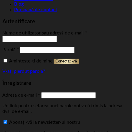
Blog
Persoană de contact
Autentificare
Obligatoriu
Nume de utilizator sau adresă de e-mail
*
Obligatoriu
Parolă
*
Amintește-ți de mine
Conectați-vă
V-ați pierdut parola?
Înregistrare
Obligatoriu
Adresa de e-mail
*
Un link pentru setarea unei parole noi va fi trimis la adresa
dvs. de e-mail.
Abonați-vă la newsletter-ul nostru