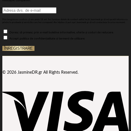
noutățile companiei.
Prin înregistrare confirm că am peste 18 ani. Îmi furnizez datele de contact astfel încât Jasminedr.gr să mă poată informa cu
privire la produsele și serviciile care îmi corespund. Am înțeles că pot opri Jasminedr.gr să mă contacteze în orice moment.
Doresc să primesc prin e-mail buletine informative, oferte și coduri de reducere.
Accept politica de confidențialitate și termenii de utilizare.
© 2026 JasmineDR.gr All Rights Reserved.