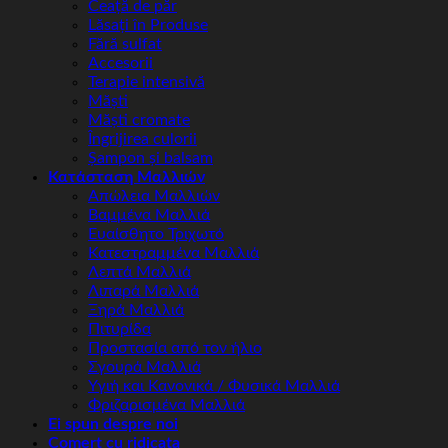
Ceață de păr
Lăsați în Produse
Fără sulfat
Accesorii
Terapie intensivă
Măști
Măști cromate
Îngrijirea culorii
Șampon și balsam
Κατάσταση Μαλλιών
Απώλεια Μαλλιών
Βαμμένα Μαλλιά
Ευαίσθητο Τριχωτό
Κατεστραμμένα Μαλλιά
Λεπτά Μαλλιά
Λιπαρά Μαλλιά
Ξηρά Μαλλιά
Πιτυρίδα
Προστασία από τον ήλιο
Σγουρά Μαλλιά
Υγιή και Κανονικά / Φυσικά Μαλλιά
Φριζαρισμένα Μαλλιά
Ei spun despre noi
Comerț cu ridicata