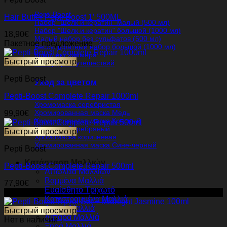
Pepti Boost
Hair Butter Pepti Boost 1’ 500ML
Набор "Шелк и кератин" малый (500 мл)
Набор "Шелк и кератин" большой (1000 мл)
18,90
€
Малый набор без сульфатов (500 мл)
Пакетное предложение
Бессульфатный набор большой (1000 мл)
Комплект зуммера
Быстрый просмотр
Набор для путешествий
Pepti Boost
Уход за цветом
Pepti-Boost Complete Repair 1000ml
Хромомаска серебристая
Хромированная маска Медь
99,90
€
Хромированная маска Красный
Шампунь Серебряный
Быстрый просмотр
Хромомаска коричневая
Хромированная маска Сине-черный
Pepti Boost
Κατάσταση Μαλλιών
Pepti-Boost Complete Repair 500ml
Απώλεια Μαλλιών
Βαμμένα Μαλλιά
77,90
€
Ευαίσθητο Τριχωτό
-5%
Κατεστραμμένα Μαλλιά
Λεπτά Μαλλιά
Быстрый просмотр
Λιπαρά Μαλλιά
Нет в наличии
Ξηρά Μαλλιά