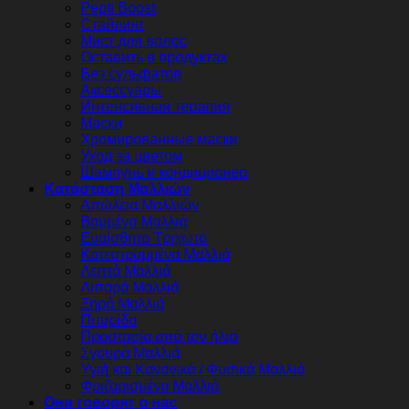
Pepti Boost
Стайлинг
Мист для волос
Оставить в продуктах
Без сульфатов
Аксессуары
Интенсивная терапия
Маски
Хромированные маски
Уход за цветом
Шампунь и кондиционер
Κατάσταση Μαλλιών
Απώλεια Μαλλιών
Βαμμένα Μαλλιά
Ευαίσθητο Τριχωτό
Κατεστραμμένα Μαλλιά
Λεπτά Μαλλιά
Λιπαρά Μαλλιά
Ξηρά Μαλλιά
Πιτυρίδα
Προστασία από τον ήλιο
Σγουρά Μαλλιά
Υγιή και Κανονικά / Φυσικά Μαλλιά
Φριζαρισμένα Μαλλιά
Они говорят о нас