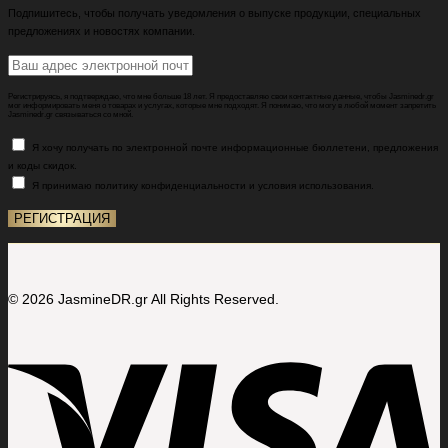
Подпишитесь, чтобы получать уведомления о выпуске продукции, специальных
предложениях и новостях компании.
Регистрируясь, я подтверждаю, что мне больше 18 лет. Я предоставляю свои контактные данные, чтобы Jasminedr.gr
мог информировать меня о товарах и услугах, которые мне подходят. Я понимаю, что могу в любой момент запретить
Jasminedr.gr связываться со мной.
Я хочу получать по электронной почте информационные бюллетени, предложения
и коды скидок.
Я принимаю политику конфиденциальности и условия использования.
© 2026 JasmineDR.gr All Rights Reserved.