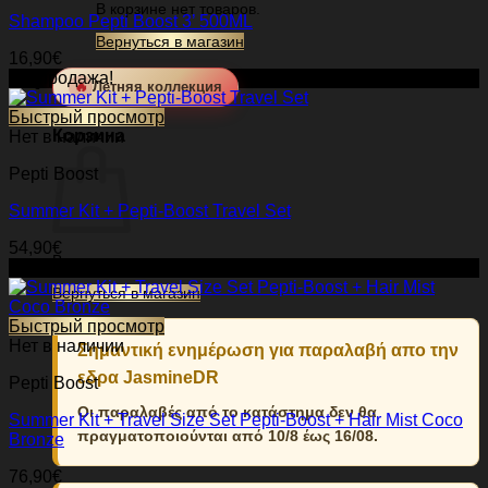
В корзине нет товаров.
Shampoo Pepti Boost 3’ 500ML
Вернуться в магазин
16,90
€
Распродажа!
🔥
Летняя коллекция
0
Быстрый просмотр
Корзина
Нет в наличии
Pepti Boost
Summer Kit + Pepti-Boost Travel Set
54,90
€
В корзине нет товаров.
Распродажа!
Вернуться в магазин
Быстрый просмотр
Нет в наличии
Σημαντική ενημέρωση για παραλαβή απο την
εδρα JasmineDR
Pepti Boost
Οι παραλαβές από το κατάστημα δεν θα
Summer Kit + Travel Size Set Pepti-Boost + Hair Mist Coco
πραγματοποιούνται από 10/8 έως 16/08.
Bronze
76,90
€