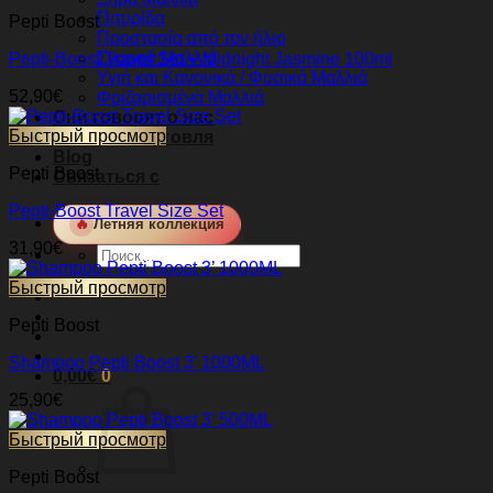
Πιτυρίδα
Pepti Boost
Προστασία από τον ήλιο
Σγουρά Μαλλιά
Pepti-Boost Travel Set + Midnight Jasmine 100ml
Υγιή και Κανονικά / Φυσικά Μαλλιά
52,90
€
Φριζαρισμένα Μαλλιά
Они говорят о нас
Быстрый просмотр
Оптовая торговля
Blog
Pepti Boost
Связаться с
Pepti-Boost Travel Size Set
🔥
Летняя коллекция
31,90
€
Искать:
Быстрый просмотр
Pepti Boost
Shampoo Pepti Boost 3’ 1000ML
0,00
€
0
25,90
€
Быстрый просмотр
Pepti Boost