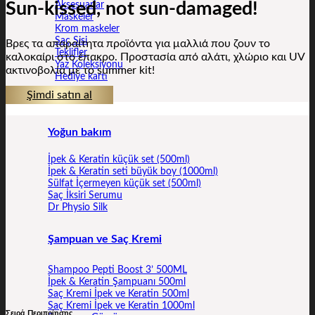
Sun-kissed, not sun-damaged!
Aksesuarlar
Maskeler
Krom maskeler
Saç Sisi
Βρες τα απαραίτητα προϊόντα για μαλλιά που ζουν το
Teklifler
καλοκαίρι στο έπακρο. Προστασία από αλάτι, χλώριο και UV
Yaz Koleksiyonu
ακτινοβολία με το summer kit!
Hediye kartı
Şimdi satın al
Yoğun bakım
İpek & Keratin küçük set (500ml)
İpek & Keratin seti büyük boy (1000ml)
Sülfat İçermeyen küçük set (500ml)
Saç İksiri Serumu
Dr Physio Silk
Şampuan ve Saç Kremi
Shampoo Pepti Boost 3’ 500ML
İpek & Keratin Şampuanı 500ml
Saç Kremi İpek ve Keratin 500ml
Saç Kremi İpek ve Keratin 1000ml
Σειρά Περιποίησης