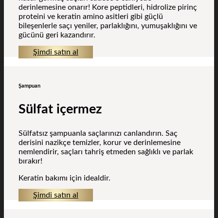
derinlemesine onarır! Kore peptidleri, hidrolize pirinç
proteini ve keratin amino asitleri gibi güçlü
bileşenlerle saçı yeniler, parlaklığını, yumuşaklığını ve
gücünü geri kazandırır.
Şimdi satın al
Şampuan
Sülfat içermez
Sülfatsız şampuanla saçlarınızı canlandırın. Saç
derisini nazikçe temizler, korur ve derinlemesine
nemlendirir, saçları tahriş etmeden sağlıklı ve parlak
bırakır!
Keratin bakımı için idealdir.
Şimdi satın al