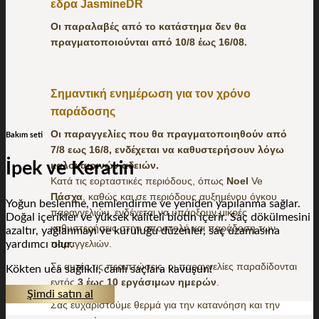
εδρα JasmineDR
Οι παραλαβές από το κατάστημα δεν θα
πραγματοποιούνται από 10/8 έως 16/08.
Σημαντική ενημέρωση για τον χρόνο
παράδοσης
Οι παραγγελίες που θα πραγματοποιηθούν από
Bakım seti
7/8 εως 16/8, ενδέχεται να καθυστερήσουν λόγω
İpek ve Keratin
καλοκαιρινών αδειών.
Κατά τις εορταστικές περιόδους, όπως
Noel
Ve
Πάσχα
, καθώς και σε περιόδους αυξημένου όγκου
Yoğun beslenme, nemlendirme ve yeniden yapılanma sağlar.
παραγγελιών, ενδέχεται να υπάρξουν μικρές
Doğal içerikler ve yüksek kaliteli biotin içerir. Saç dökülmesini
καθυστερήσεις στην αποστολή και παράδοση των
azaltır, yağlanmayı ve kuruluğu düzenler, saç uzamasına
παραγγελιών.
yardımcı olur.
Σε αυτές τις περιπτώσεις, οι παραγγελίες παραδίδονται
Kökten uca sağlıklı, canlı saçlara kavuşun!
εντός
3 έως 10 εργάσιμων ημερών
.
Şimdi satın al
Σας ευχαριστούμε θερμά για την κατανόηση και την