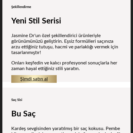
Şekillendirme
Yeni Stil Serisi
Jasmine Dr'un özel şekillendirici ürünleriyle
görünümünüzü geliştirin. Eşsiz formülleri saçınıza
arzu ettiğiniz tutuşu, hacmi ve parlaklığı vermek için
tasarlanmıştır!
Onları keşfedin ve kalıcı profesyonel sonuçlarla her
zaman hayal ettiğiniz stili yaratın.
Şimdi satın al
Saç Sisi
Bu Saç
Kardeş sevgisinden yaratılmış bir saç kokusu. Pembe