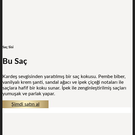
Saç Sisi
Bu Saç
Kardeş sevgisinden yaratılmış bir saç kokusu. Pembe biber,
vanilyalı krem şanti, sandal ağacı ve ipek çiçeği notaları ile
saçlara hafif bir koku sunar. İpek ile zenginleştirilmiş saçları
yumuşak ve parlak yapar.
Şimdi satın al