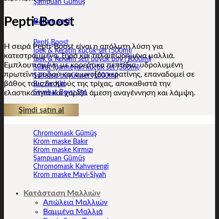
Şampuan Gümüş
Pepti-Boost
Bakım seti
Pepti Boost
H σειρά Pepti-Boost είναι η απόλυτη λύση για
İpek & Keratin küçük set (500ml)
κατεστραμμένα, ξηρά και ταλαιπωρημένα μαλλιά.
İpek & Keratin seti büyük boy (1000ml)
Εμπλουτισμένη με κορεάτικα πεπτίδια, υδρολυμένη
Sülfat İçermeyen küçük set (500ml)
πρωτεΐνη ρυζιού και αμινοξέα κερατίνης, επαναδομεί σε
Sülfatsız büyük set (1000ml)
βάθος τους δεσμούς της τρίχας, αποκαθιστά την
Buzzer Kiti
ελαστικότητα και χαρίζει άμεση αναγέννηση και λάμψη.
Seyahat Boyu Set
Şimdi satın al
Renk bakımı
Chromomask Gümüş
Krom maske Bakır
Krom maske Kırmızı
Şampuan Gümüş
Chromomask Kahverengi
Krom maske Mavi-Siyah
Κατάσταση Μαλλιών
Απώλεια Μαλλιών
Βαμμένα Μαλλιά