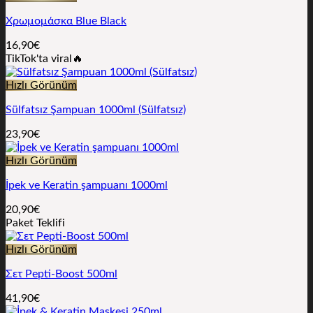
Χρωμομάσκα Blue Black
16,90
€
TikTok'ta viral🔥
Hızlı Görünüm
Sülfatsız Şampuan 1000ml (Sülfatsız)
23,90
€
Hızlı Görünüm
İpek ve Keratin şampuanı 1000ml
20,90
€
Paket Teklifi
Hızlı Görünüm
Σετ Pepti-Boost 500ml
41,90
€