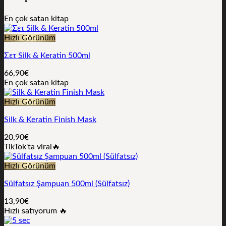
En çok satan kitap
Hızlı Görünüm
Σετ Silk & Keratin 500ml
66,90
€
En çok satan kitap
Hızlı Görünüm
Silk & Keratin Finish Mask
20,90
€
TikTok'ta viral🔥
Hızlı Görünüm
Sülfatsız Şampuan 500ml (Sülfatsız)
13,90
€
Hızlı satıyorum 🔥