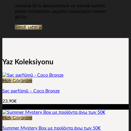
Jasmine Dr'u deneyimleyin ve yüksek kaliteli
biotin ürünlerinin şaşırtıcı sonuçlarını hemen
görün.
Şimdi satın al
Yaz Koleksiyonu
Hızlı Görünüm
Saç parfümü – Coco Bronze
23,90
€
-38%
Hızlı Görünüm
Summer Mystery Box με προϊόντα άνω των 50€