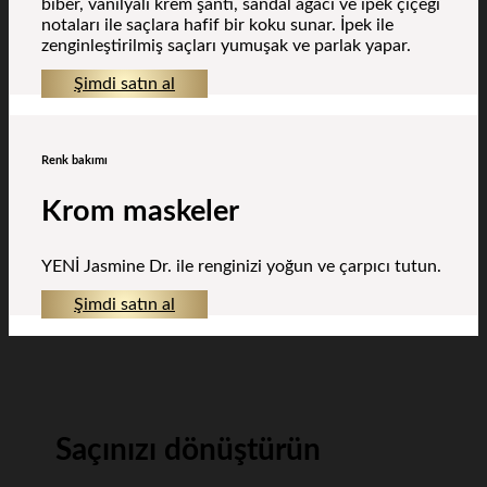
biber, vanilyalı krem şanti, sandal ağacı ve ipek çiçeği
notaları ile saçlara hafif bir koku sunar. İpek ile
zenginleştirilmiş saçları yumuşak ve parlak yapar.
Şimdi satın al
Renk bakımı
Krom maskeler
YENİ Jasmine Dr. ile renginizi yoğun ve çarpıcı tutun.
Şimdi satın al
Saçınızı dönüştürün