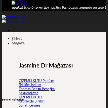
λαβές από το κατάστημα δεν θα πραγματοποιούνται από 10/8 έως 16/08
Şirket
Mağaza
Jasmine Dr Mağazası
GİZEMLİ KUTU
Teklifler
Thomas Benim Bebeğim
Şekillendirme
GİZEMLİ KUTU
Summer collection
Ürünlerde Bırakın
Sülfat İçermez