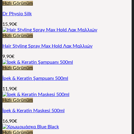
Hızlı Görünüm
Dr Physio Silk
15,90
€
Hızlı Görünüm
Hair Styling Spray Max Hold Λακ Μαλλιών
9,90
€
Hızlı Görünüm
İpek & Keratin Şampuanı 500ml
11,90
€
Hızlı Görünüm
İpek & Keratin Maskesi 500ml
16,90
€
Hızlı Görünüm