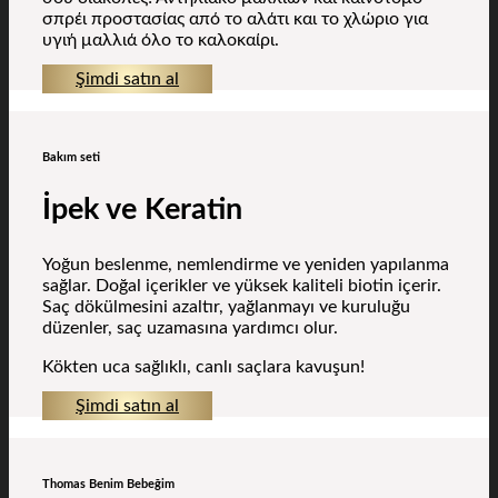
σπρέι προστασίας από το αλάτι και το χλώριο για
υγιή μαλλιά όλο το καλοκαίρι.
Şimdi satın al
Bakım seti
İpek ve Keratin
Yoğun beslenme, nemlendirme ve yeniden yapılanma
sağlar. Doğal içerikler ve yüksek kaliteli biotin içerir.
Saç dökülmesini azaltır, yağlanmayı ve kuruluğu
düzenler, saç uzamasına yardımcı olur.
Kökten uca sağlıklı, canlı saçlara kavuşun!
Şimdi satın al
Thomas Benim Bebeğim