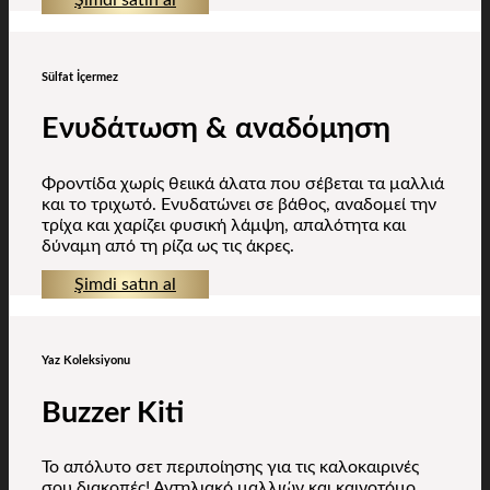
Şimdi satın al
Sülfat İçermez
Ενυδάτωση & αναδόμηση
Φροντίδα χωρίς θειικά άλατα που σέβεται τα μαλλιά
και το τριχωτό. Ενυδατώνει σε βάθος, αναδομεί την
τρίχα και χαρίζει φυσική λάμψη, απαλότητα και
δύναμη από τη ρίζα ως τις άκρες.
Şimdi satın al
Yaz Koleksiyonu
Buzzer Kiti
Το απόλυτο σετ περιποίησης για τις καλοκαιρινές
σου διακοπές! Αντηλιακό μαλλιών και καινοτόμο