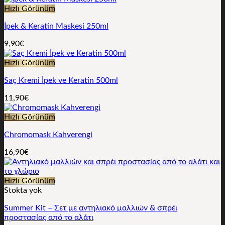
Hızlı Görünüm
İpek & Keratin Maskesi 250ml
9,90
€
Hızlı Görünüm
Saç Kremi İpek ve Keratin 500ml
11,90
€
Hızlı Görünüm
Chromomask Kahverengi
16,90
€
Hızlı Görünüm
Stokta yok
Summer Kit – Σετ με αντηλιακό μαλλιών & σπρέι
προστασίας από το αλάτι