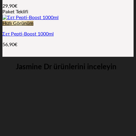
29,90
€
Paket Teklifi
Hızlı Görünüm
Σετ Pepti-Boost 1000ml
56,90
€
Jasmine Dr ürünlerini inceleyin