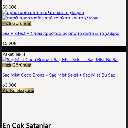
50,00
€
Hızlı Görünüm
Sea Protect – Σπρέι προστασίας από το αλάτι & το χλώριο
15,90
€
İndirim!
Paket Teklifi
Hızlı Görünüm
Saç Mist Coco Bronz + Saç Mist Seksi + Saç Mist Bu Saç
63,90
€
Yaz Koleksiyonu
En Çok Satanlar