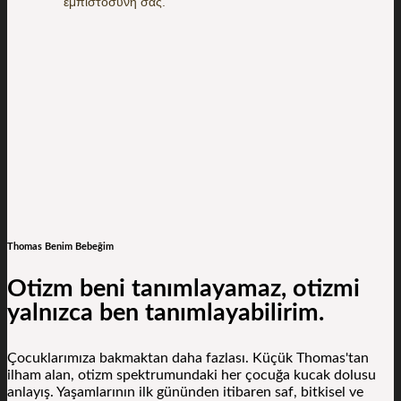
εμπιστοσύνη σας.
Thomas Benim Bebeğim
Otizm beni tanımlayamaz, otizmi
yalnızca ben tanımlayabilirim.
Çocuklarımıza bakmaktan daha fazlası. Küçük Thomas'tan
ilham alan, otizm spektrumundaki her çocuğa kucak dolusu
anlayış. Yaşamlarının ilk gününden itibaren saf, bitkisel ve