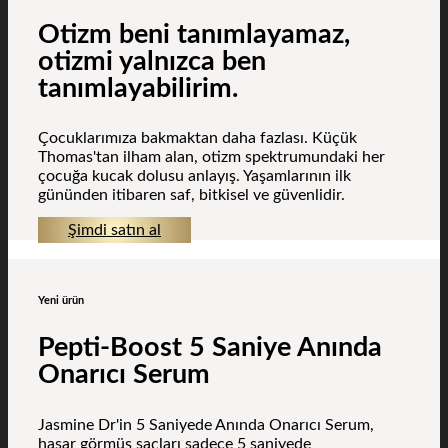
Otizm beni tanımlayamaz,
otizmi yalnızca ben
tanımlayabilirim.
Çocuklarımıza bakmaktan daha fazlası. Küçük
Thomas'tan ilham alan, otizm spektrumundaki her
çocuğa kucak dolusu anlayış. Yaşamlarının ilk
gününden itibaren saf, bitkisel ve güvenlidir.
Şimdi satın al
Yeni ürün
Pepti-Boost 5 Saniye Anında
Onarıcı Serum
Jasmine Dr'in 5 Saniyede Anında Onarıcı Serum,
hasar görmüş saçları sadece 5 saniyede