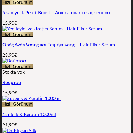
Hızlı Görünüm
5 saniyelik Pepti-Boost – Anında onarıcı saç serumu
15,90
€
Hızlı Görünüm
Ορός Ανάπλασης και Επιμήκυνσης – Hair Elixir Serum
23,90
€
Hızlı Görünüm
Stokta yok
Βούρτσα
15,90
€
Hızlı Görünüm
Σετ Silk & Keratin 1000ml
91,90
€