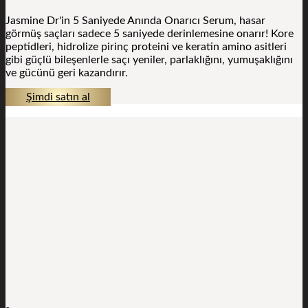
Jasmine Dr'in 5 Saniyede Anında Onarıcı Serum, hasar
görmüş saçları sadece 5 saniyede derinlemesine onarır! Kore
peptidleri, hidrolize pirinç proteini ve keratin amino asitleri
gibi güçlü bileşenlerle saçı yeniler, parlaklığını, yumuşaklığını
ve gücünü geri kazandırır.
Şimdi satın al