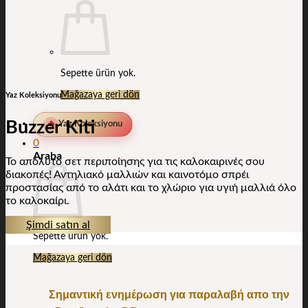
Sepette ürün yok.
Mağazaya geri dön
Yaz Koleksiyonu
Buzzer Kiti
🔥
Yaz Koleksiyonu
0
Araba
Το απόλυτο σετ περιποίησης για τις καλοκαιρινές σου
διακοπές! Αντηλιακό μαλλιών και καινοτόμο σπρέι
προστασίας από το αλάτι και το χλώριο για υγιή μαλλιά όλο
το καλοκαίρι.
Şimdi satın al
Sepette ürün yok.
Mağazaya geri dön
Σημαντική ενημέρωση για παραλαβή απο την