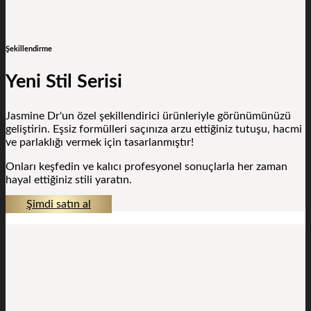
Şekillendirme
Yeni Stil Serisi
Jasmine Dr'un özel şekillendirici ürünleriyle görünümünüzü
geliştirin. Eşsiz formülleri saçınıza arzu ettiğiniz tutuşu, hacmi
ve parlaklığı vermek için tasarlanmıştır!
Onları keşfedin ve kalıcı profesyonel sonuçlarla her zaman
hayal ettiğiniz stili yaratın.
Şimdi satın al