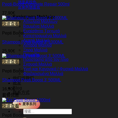
铬面具棕色
Pepti-Boost Complete Repair 500ml
蓝黑色铬面具
77,90
€
Κατάσταση Μαλλιών
Απώλεια Μαλλιών
快速查看
Βαμμένα Μαλλιά
Ευαίσθητο Τριχωτό
Pepti Boost
Κατεστραμμένα Μαλλιά
Λεπτά Μαλλιά
Shampoo Pepti Boost 3’ 1000ML
Λιπαρά Μαλλιά
Ξηρά Μαλλιά
25,90
€
Πιτυρίδα
Προστασία από τον ήλιο
快速查看
Σγουρά Μαλλιά
Υγιή και Κανονικά / Φυσικά Μαλλιά
Pepti Boost
Φριζαρισμένα Μαλλιά
他们说我们
Shampoo Pepti Boost 3’ 500ML
批发
Blog
16,90
€
联系方式
套餐优惠
🔥
夏季系列
快速查看
搜
Pepti Boost