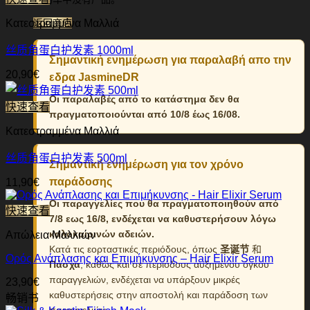
返回商店
Κατεστραμμένα Μαλλιά
丝质角蛋白护发素 1000ml
Σημαντική ενημέρωση για παραλαβή απο την
20,90
€
εδρα JasmineDR
Οι παραλαβές από το κατάστημα δεν θα
快速查看
πραγματοποιούνται από 10/8 έως 16/08.
Κατεστραμμένα Μαλλιά
丝质角蛋白护发素 500ml
Σημαντική ενημέρωση για τον χρόνο
παράδοσης
11,90
€
Οι παραγγελίες που θα πραγματοποιηθούν από
快速查看
7/8 εως 16/8, ενδέχεται να καθυστερήσουν λόγω
καλοκαιρινών αδειών.
Απώλεια Μαλλιών
Κατά τις εορταστικές περιόδους, όπως
圣诞节
和
Ορός Ανάπλασης και Επιμήκυνσης – Hair Elixir Serum
Πάσχα
, καθώς και σε περιόδους αυξημένου όγκου
παραγγελιών, ενδέχεται να υπάρξουν μικρές
23,90
€
καθυστερήσεις στην αποστολή και παράδοση των
畅销书
παραγγελιών.