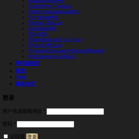
Βαμμένα Μαλλιά
Ευαίσθητο Τριχωτό
Κατεστραμμένα Μαλλιά
Λεπτά Μαλλιά
Λιπαρά Μαλλιά
Ξηρά Μαλλιά
Πιτυρίδα
Προστασία από τον ήλιο
Σγουρά Μαλλιά
Υγιή και Κανονικά / Φυσικά Μαλλιά
Φριζαρισμένα Μαλλιά
他们说我们
批发
Blog
联系方式
登录
必
用户名或邮箱地址
*
填
必
密码
*
填
记住我
登录