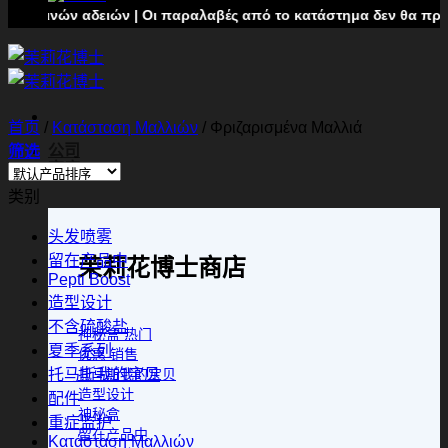
ρινών αδειών | Οι παραλαβές από το κατάστημα δεν θα πραγματοπ
首页
/
Κατάσταση Μαλλιών
/
Φριζαρισμένα Μαλλιά
公司
筛选
商店
类别
头发喷雾
留在产品中
茉莉花博士商店
Pepti Boost
造型设计
不含硫酸盐
神秘盒
夏季系列
优惠
托马斯我的宝贝
托马斯我的宝贝
造型设计
配件
神秘盒
重症监护
留在产品中
Κατάσταση Μαλλιών