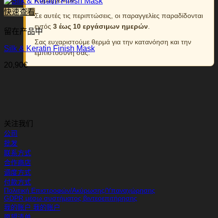
快速查看
Σε αυτές τις περιπτώσεις, οι παραγγελίες παραδίδονται
εντός
3 έως 10 εργάσιμων ημερών
.
留在产品中
Σας ευχαριστούμε θερμά για την κατανόηση και την
Silk & Keratin Finish Mask
εμπιστοσύνη σας.
20,90
€
关注我们
公司
批发
联系方式
合作商店
调度方式
付款方式
Πολιτική Επιστροφών/Ακύρωσης/Υπαναχώρησης
GDPR μέσω συστήματος βιντεοεπιτήρησης
我的账户 我的账户
愿望清单