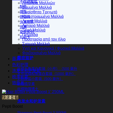
不含硫酸盐
Απώλεια Μαλλιών
配件
Βαμμένα Μαλλιά
面具
Ευαίσθητο Τριχωτό
Κατεστραμμένα Μαλλιά
铬面具
Λεπτά Μαλλιά
头发喷雾
Λιπαρά Μαλλιά
优惠
Ξηρά Μαλλιά
夏季系列
Πιτυρίδα
礼品卡
Προστασία από τον ήλιο
Σγουρά Μαλλιά
Υγιή και Κανονικά / Φυσικά Μαλλιά
Φριζαρισμένα Μαλλιά
重症监护
面具
色彩护理
丝绸与角蛋白套装（小号）（500 毫升
洗发水和护发素
大号丝绸和角蛋白套装（1000 毫升）
梳洗套装
无硫酸盐小套装（500 毫升）
铬面具
护发精华素
丝绸物理博士
快速查看
洗发水和护发素
Pepti Boost
Shampoo Pepti Boost 3’ 500ML