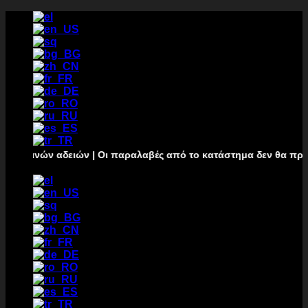
跳
到
内
容
ρινών αδειών | Οι παραλαβές από το κατάστημα δεν θα πραγματοπ