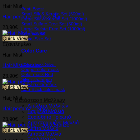
Hair Mist
Pepti Boost
Small Silk & Keratin Set (500ml)
Hair perfume – This is Hair
Large Silk & Keratin Set (1000ml)
Small Sulfate Free Set (500ml)
23,90
€
Large Sulfate Free Set (1000ml)
Summer Kit
Quick View
Travel Size Set
Εξαντλημένο
Color Care
Hair Mist
Color mask Silver
Hair Mist Passion
Copper color mask
Color mask Red
23,90
€
Silver shampoo
Brown color mask
Quick View
Blue-Black color mask
Hair Mist
Κατάσταση Μαλλιών
Απώλεια Μαλλιών
Hair perfume – Sexy
Βαμμένα Μαλλιά
Ευαίσθητο Τριχωτό
23,90
€
Κατεστραμμένα Μαλλιά
Λεπτά Μαλλιά
Quick View
Λιπαρά Μαλλιά
Ξηρά Μαλλιά