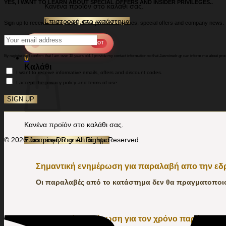
YES, I WANT TO LEARN ABOUT SPECIAL OFFERS AND INSIDER PRIVILEGES..
Κανένα προϊόν στο καλάθι σας.
Επιστροφή στο κατάστημα
Sign up to receive notifications about product launches, special offers and company news.
🔥
Summer Collection
HOT
By registering I confirm that I am over 18 years old. I provide my contact information so that Jasminedr.gr can inform me about pro
0
Καλάθι
I want to receive informative emails, offers and discount codes.
I accept the privacy policy and terms of use.
Κανένα προϊόν στο καλάθι σας.
© 2026 JasmineDR.gr All Rights Reserved.
Επιστροφή στο κατάστημα
Σημαντική ενημέρωση για παραλαβή απο την ε
Οι παραλαβές από το κατάστημα δεν θα πραγματοποιού
Σημαντική ενημέρωση για τον χρόνο παράδοσης