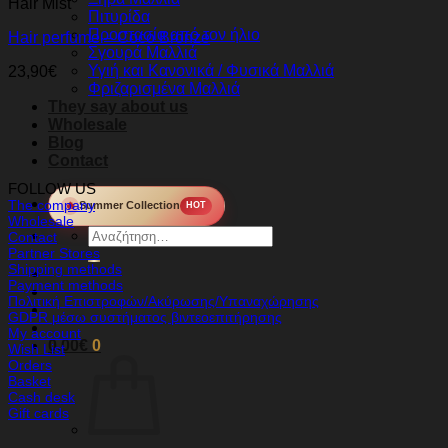
Hair Mist
Πιτυρίδα
Προστασία από τον ήλιο
Hair perfume – Coco Bronze
Σγουρά Μαλλιά
Υγιή και Κανονικά / Φυσικά Μαλλιά
23,90
€
Φριζαρισμένα Μαλλιά
They say about us
Wholesale
Blog
Contact
FOLLOW US
The company
🔥
Summer Collection
HOT
Wholesale
Αναζήτηση
Contact
για:
Partner Stores
Shipping methods
Payment methods
Πολιτική Επιστροφών/Ακύρωσης/Υπαναχώρησης
GDPR μέσω συστήματος βιντεοεπιτήρησης
My account
0,00
€
0
Wish List
Orders
Basket
Cash desk
Gift cards