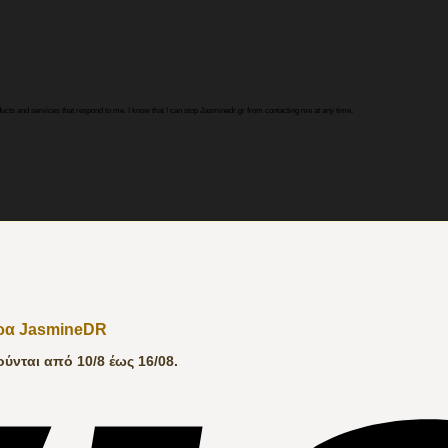
ducts and services that respond to me. I know that I can stop Jasminedr.gr from contacting me at any time.
δρα JasmineDR
νται από 10/8 έως 16/08.