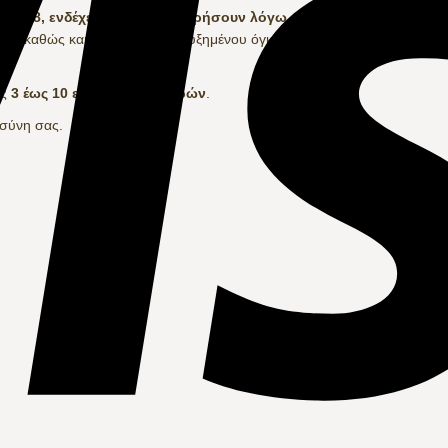
 16/8, ενδέχεται να καθυστερήσουν λόγω καλοκαιρινών αδειών.
χα
, καθώς και σε περιόδους αυξημένου όγκου παραγγελιών, ενδέχετα
ός
3 έως 10 εργάσιμων ημερών
.
οσύνη σας.