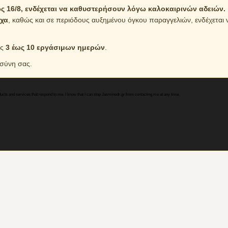
 16/8, ενδέχεται να καθυστερήσουν λόγω καλοκαιρινών αδειών.
χα
, καθώς και σε περιόδους αυξημένου όγκου παραγγελιών, ενδέχετα
ός
3 έως 10 εργάσιμων ημερών
.
οσύνη σας.
ducts and services that respond to me. I know that I can stop Jasminedr.gr from contacting me at any time.