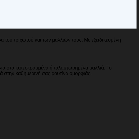
α του τριχωτού και των μαλλιών τους. Με εξειδικευμένη
νια στα κατεστραμμένα ή ταλαιπωρημένα μαλλιά. Το
ορά στην καθημερινή σας ρουτίνα ομορφιάς.