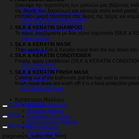
Ξεκινάμε την περιποίηση των μαλλιών μας βάζοντας λά
Pepti Boost
της άκρης των δαχτύλων) και κάνουμε πολύ καλό μασάζ 
Small Silk & Keratin Set (500ml)
επιπλέον μικρή ποσότητα στις άκρες της τρίχας και κοιμ
Large Silk & Keratin Set (1000ml)
Small Sulfate Free Set (500ml)
SILK & KERATIN SHAMPOO
Large Sulfate Free Set (1000ml)
Το πρωί, λουζόμαστε με δύο χέρια σαμπουάν (SILK &
Summer Kit
Travel Size Set
SILK & KERATIN MASK
Then apply a Silk & Keratin mask from the ear down (on th
Color Care
SILK & KERATIN CONDITIONER
Finally, apply conditioner (SILK & KERATIN CONDITIONER
Color mask Silver
Copper color mask
SILK & KERATIN FINISH MASK
Color mask Red
Coming out of the bathroom, pat the hair well to remove
Silver shampoo
finish mask does not wash off! It is a heat protection prod
Brown color mask
Blue-Black color mask
Κατάσταση Μαλλιών
COMPONENTS
Απώλεια Μαλλιών
Βαμμένα Μαλλιά
FAQs
Ευαίσθητο Τριχωτό
Κατεστραμμένα Μαλλιά
BARCODE
Λεπτά Μαλλιά
Λιπαρά Μαλλιά
[cwginstock_subscribe_form]
Ξηρά Μαλλιά