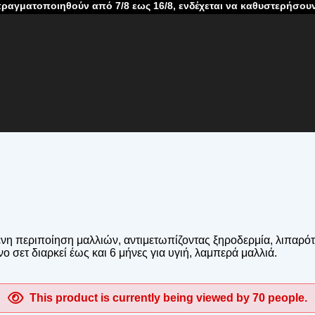
θούν από 7/8 εως 16/8, ενδέχεται να καθυστερήσουν λόγω καλοκα
νη περιποίηση μαλλιών, αντιμετωπίζοντας ξηροδερμία, λιπαρότ
 σετ διαρκεί έως και 6 μήνες για υγιή, λαμπερά μαλλιά.
This product is currently being viewed by 70 people.