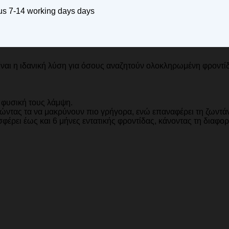
rus 7-14 working days days
ίναι η ιδανική λύση για όσους αναζητούν ολοκληρωμένη φροντίδ
 φυσική τους λάμψη.
θώντας τα να μακρύνουν πιο γρήγορα, ενώ επαναφέρει τη ζωντά
οσφέρει έως και 6 μήνες εντατικής φροντίδας, κάνοντας τη διαφ