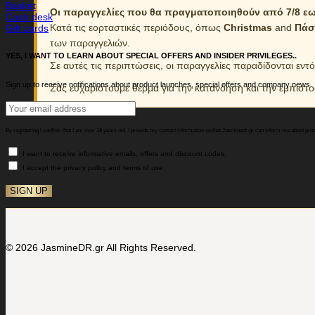
Basket
Οι παραγγελίες που θα πραγματοποιηθούν από 7/8 εως
Cash desk
Κατά τις εορταστικές περιόδους, όπως
Christmas
and
Πάσ
Gift cards
των παραγγελιών.
YES, I WANT TO LEARN ABOUT SPECIAL OFFERS AND INSIDER PRIVILEGES..
Σε αυτές τις περιπτώσεις, οι παραγγελίες παραδίδονται εντ
Sign up to receive notifications about product launches, special offers and company news.
Σας ευχαριστούμε θερμά για την κατανόηση και την εμπιστ
By registering I confirm that I am over 18 years old. I provide my contact information so that Jasminedr.gr can inform me about pro
I want to receive informative emails, offers and discount codes.
I accept the privacy policy and terms of use.
© 2026 JasmineDR.gr All Rights Reserved.