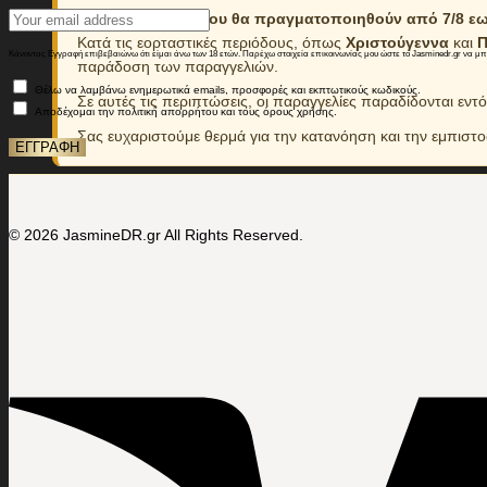
Οι παραγγελίες που θα πραγματοποιηθούν από 7/8 εως
Κατά τις εορταστικές περιόδους, όπως
Χριστούγεννα
και
Π
Κάνοντας Εγγραφή επιβεβαιώνω ότι είμαι άνω των 18 ετών. Παρέχω στοιχεία επικοινωνίας μου ώστε το Jasminedr.gr να μ
παράδοση των παραγγελιών.
Θέλω να λαμβάνω ενημερωτικά emails, προσφορές και εκπτωτικούς κωδικούς.
Σε αυτές τις περιπτώσεις, οι παραγγελίες παραδίδονται εντ
Αποδέχομαι την πολιτική απορρήτου και τους όρους χρήσης.
Σας ευχαριστούμε θερμά για την κατανόηση και την εμπιστ
© 2026 JasmineDR.gr All Rights Reserved.