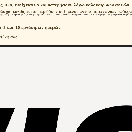
 16/8, ενδέχεται να καθυστερήσουν λόγω καλοκαιρινών αδειών.
άσχα
, καθώς και σε περιόδους αυξημένου όγκου παραγγελιών, ενδέχε
πορεί να με πληροφορεί σχετικά με προϊόντα και υπηρεσίες που ανταποκρίνονται σε εμένα. Γνωρίζω πως μπορώ να σταματήσω
ός
3 έως 10 εργάσιμων ημερών
.
οσύνη σας.