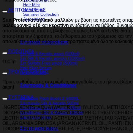
Hair Mist
Προσφορές
ΛΕΠΤΟΜΕΡΕΙΕΣ
Summer Collection
Δωροκάρτα
Sun Protect αντηλιακό μαλλιών
με βάση τις πρωτεΐνες σιτα
υαλουρονικό οξύ
και
κερατίνη
ενυδατώνει σε βάθος, δυναμών
αποτελεσματικά από τις βλαβερές ακτίνες UVA και UVB, διατηρ
αποτρέπει την ξηρότητα, το ξεθώριασμα του χρώματος και την 
απολαύστε μαλλιά όμορφα και προστατευμένα όλο το καλοκαίρ
Εντατική περιποίηση
ΠΟΣΟΤΗΤΑ
Σετ Silk & Keratin μικρό (500ml)
Σετ Silk & Keratin μεγάλο (1000ml)
100 ml
Σετ Sulfate Free μικρό (500ml)
Hair Elixir Serum
ΤΡΟΠΟΣ ΧΡΗΣΗΣ
Dr Physio Silk
Πριν εκτεθούμε στις υπεριώδεις ακτινοβολίες του ήλιου, βάζο
Σαμπουάν & Conditioner
άκρη!
ΣΥΣΤΑΤΙΚΑ
Shampoo Pepti Boost 3’ 500ML
Σαμπουάν Silk & Keratin 500ml
INGREDIENTS: AQUA (WATER), ETHYLHEXYL METHOXY
Conditioner Silk & Keratin 500ml
DICAPRYLYL ETHER, CAPRYLIC/CAPRIC TRIGLYCERID
Conditioner Silk & Keratin 1000ml
Σαμπουάν Silver
LECITHIN, AMMONIUM ACRYLOYLDIMETHYLTAURATE/V
OIL, ARGANIA SPINOSA (ARGAN) KERNEL OIL, PANTHE
Σετ περιποίησης
TOCOPHEROL, SODIUM SULFATE, PHENOXYETHANOL, CHLO