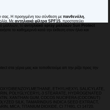
ών σας. Η προηγμένη του σύνθεση με
πανθενόλη
,
ολία. Με
αντηλιακά φίλτρα SPF15
, προστατεύει
πο μαλλιών, το
αντηλιακό spray μαλλιών Sun Protect
ιήστε το καθημερινά κατά την έκθεση στον ήλιο και
tect στα χέρια μας και τοποθετούμε απ την ρίζα προς την
THOXYDIBENZOYLMETHANE, ETHYLHEXYL SALICYLATE,
ERIN, POLYGLYCERYL-3 STEARATE, HYDROGENATED
TIN, XANTHAN GUM, COCOS NUCIFERA (COCONUT)
OLYZED SILK, TAMARINDUS INDICA SEED EXTRACT,
ICA, TITANIUM DIOXIDE, CI 77491, CI 14720.