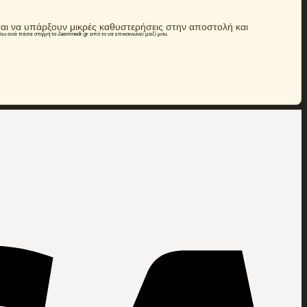
ται να υπάρξουν μικρές καθυστερήσεις στην αποστολή και
 ανά πάσα στιγμή το Jasminedr.gr από το να επικοινωνεί μαζί μου.