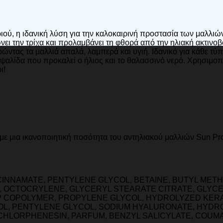
ριού, η ιδανική λύση για την καλοκαιρινή προστασία των μαλλι
ει την τρίχα και προλαμβάνει τη φθορά από την ηλιακή ακτινοβ
ώντας τα μαλλιά απαλά, λαμπερά και υγιή. Ιδανικό για κάθε τύ
ψαλίδα που προκαλεί ο ήλιος και το θαλασσινό νερό. Χρησιμοπο
ι!
υμε μια ικανοποιητική ποσότητα του αντηλιακού μαλλιών Sun Pro
CINNAMATE, PENTYLENE GLYCOL, BETAINE, BUTYL ME
E, OCTOCRYLENE, GLYCERYL STEARATE CITRATE, GLYC
P COPOLYMER, PROPYLENE GLYCOL, HYDROLYZED KERA
NOL, PENTYLENE GLYCOL, SODIUM HYALURONATE, HYDR
RPHENESIN, PARFUM, BENZYL SALICYLATE, COUMARIN, M