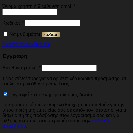
Απαιτείται
Όνομα χρήστη ή διεύθυνση email
*
Απαιτείται
Κωδικός
*
Να με θυμάσαι
Σύνδεση
Χάσατε τον κωδικό σας;
Εγγραφή
Απαιτείται
Διεύθυνση email
*
Ένας σύνδεσμος για να ορίσετε νέο κωδικό πρόσβασης θα
σταλεί στη διεύθυνση email σας
Εγγραφείτε στο ενημερωτικό μας δελτίο
Τα προσωπικά σας δεδομένα θα χρησιμοποιηθούν για την
υποστήριξη της εμπειρίας σας σε αυτόν τον ιστότοπο, για τη
διαχείριση της πρόσβασης στον λογαριασμό σας και για
άλλους σκοπούς που περιγράφονται στην
πολιτική
απορρήτου
.