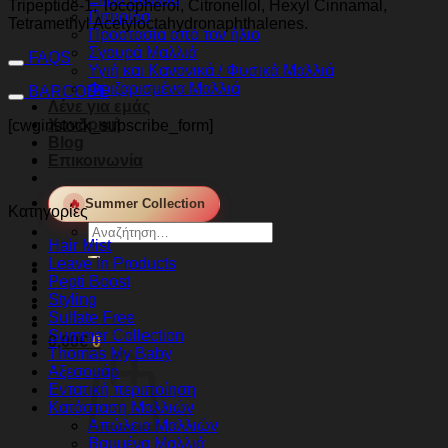
Tripeptide-1, Tocopherol, Citronellol, Hexyl Cinnamal,
Πιτυρίδα
Tetramethyl Acetyloctahydronaphthalenes.
Προστασία από τον ήλιο
Σγουρά Μαλλιά
FAQS
Υγιή και Κανονικά / Φυσικά Μαλλιά
Φριζαρισμένα Μαλλιά
BARCODE
Λένε για εμάς
Χονδρική
[cwginstock_subscribe_form]
Blog
Επικοινωνία
🔥
Summer Collection
Κατηγορίες
Αναζήτηση
Hair Mist
για:
Leave in Products
Pepti Boost
Styling
Sulfate Free
Summer Collection
0,00
€
0
Thomas My Baby
Αξεσουάρ
Εντατική περιποίηση
Κατάσταση Μαλλιών
Απώλεια Μαλλιών
Βαμμένα Μαλλιά