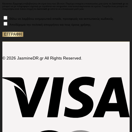
Κάνοντας Εγγραφή επιβεβαιώνω ότι είμαι άνω των 18 ετών. Παρέχω στοιχεία επικοινωνίας μου ώστε το Jasminedr.gr να
μπορεί να με πληροφορεί σχετικά με προϊόντα και υπηρεσίες που ανταποκρίνονται σε εμένα. Γνωρίζω πως μπορώ να
σταματήσω ανά πάσα στιγμή το Jasminedr.gr από το να επικοινωνεί μαζί μου.
Θέλω να λαμβάνω ενημερωτικά emails, προσφορές και εκπτωτικούς κωδικούς.
Αποδέχομαι την πολιτική απορρήτου και τους όρους χρήσης.
© 2026 JasmineDR.gr All Rights Reserved.