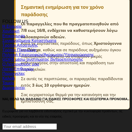
Σημαντική ενημέρωση για τον χρόνο
παράδοσης
FOLLOW US
Οι παραγγελίες που θα πραγματοποιηθούν από
Η Εταιρεία
7/8 εως 16/8, ενδέχεται να καθυστερήσουν λόγω
Χονδρική
Επικοινωνία
καλοκαιρινών αδειών.
Συνεργαζόμενα Καταστήματα
Κατά τις εορταστικές περιόδους, όπως
Χριστούγεννα
Τρόποι Αποστολής
Τρόποι Πληρωμής
και
Πάσχα
, καθώς και σε περιόδους αυξημένου όγκου
Πολιτική Επιστροφών/Ακύρωσης/Υπαναχώρησης
παραγγελιών, ενδέχεται να υπάρξουν μικρές
GDPR μέσω συστήματος βιντεοεπιτήρησης
καθυστερήσεις στην αποστολή και παράδοση των
Ο Λογαριασμός μου
Λίστα Επιθυμιών
παραγγελιών.
Παραγγελίες
Καλάθι
Σε αυτές τις περιπτώσεις, οι παραγγελίες παραδίδονται
Ταμείο
εντός
3 έως 10 εργάσιμων ημερών
.
Δωροκάρτες
Σας ευχαριστούμε θερμά για την κατανόηση και την
ΝΑΙ, ΘΕΛΩ ΝΑ ΜΑΘΑΙΝΩ ΓΙΑ ΕΙΔΙΚΕΣ ΠΡΟΣΦΟΡΕΣ ΚΑΙ ΕΣΩΤΕΡΙΚΑ ΠΡΟΝΟΜΙΑ..
εμπιστοσύνη σας.
Εγγραφείτε για να λαμβάνετε ειδοποιήσεις σχετικά με την κυκλοφορία προϊόντων, τις
ειδικές προσφορές και τα νέα της εταιρείας.