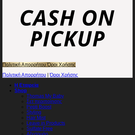
Πολιτική Απορρήτου
Όροι Χρήσης
Πολιτική Απορρήτου
|
Όροι Χρήσης
Η Εταιρεία
Shop
Thomas My Baby
Σετ περιποίησης
Pepti Boost
Styling
Hair Mist
Leave in Products
Sulfate Free
Αξεσουάρ