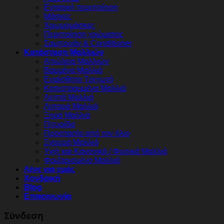
Εντατική περιποίηση
Μάσκες
Χρωμομάσκες
Περιποίηση χρώματος
Σαμπουάν & Conditioner
Κατάσταση Μαλλιών
Απώλεια Μαλλιών
Βαμμένα Μαλλιά
Ευαίσθητο Τριχωτό
Κατεστραμμένα Μαλλιά
Λεπτά Μαλλιά
Λιπαρά Μαλλιά
Ξηρά Μαλλιά
Πιτυρίδα
Προστασία από τον ήλιο
Σγουρά Μαλλιά
Υγιή και Κανονικά / Φυσικά Μαλλιά
Φριζαρισμένα Μαλλιά
Λένε για εμάς
Χονδρική
Blog
Επικοινωνία
Σύνδεση