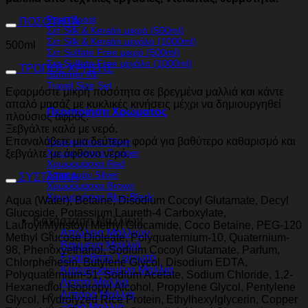
Pepti Boost
ΠΟΣΟΤΗΤΑ
Σετ Silk & Keratin μικρό (500ml)
Σετ Silk & Keratin μεγάλο (1000ml)
500ml
Σετ Sulfate Free μικρό (500ml)
Σετ Sulfate Free μεγάλο (1000ml)
ΤΡΟΠΟΣ ΧΡΗΣΗΣ
Summer Kit
Travel Size Set
Εφαρμόστε μικρή ποσότητα σε βρεγμένα μαλλιά και κάντε
απαλό μασάζ με κυκλικές κινήσεις μέχρι να δημιουργηθεί
Περιποίηση Χρώματος
πλούσιος αφρός.
Ξεβγάλτε καλά με νερό.
Επαναλάβετε μια δεύτερη φορά για βαθύτερο καθαρισμό και
Χρωμομάσκα Silver
Χρωμομάσκα Copper
ξεβγάλτε με άφθονο νερό.
Χρωμομάσκα Red
Σαμπουάν Silver
ΣΥΣΤΑΤΙΚΑ
Χρωμομάσκα Brown
Χρωμομάσκα Blue-Black
Aqua (Water), Betaine, Disodium Cocoyl Glutamate, Decyl
Glucoside, Potassium Laureth-4 Carboxylate,
Κατάσταση Μαλλιών
Lauroyl/Myristoyl Methyl Glucamide, Coco Betaine, PEG-120
Απώλεια Μαλλιών
Methyl Glucose Dioleate, Polyquaternium-10, Quaternium-
Βαμμένα Μαλλιά
98, Phenoxyethanol, Sodium Cocoyl Glutamate, Parfum,
Ευαίσθητο Τριχωτό
Chlorphenesin, Butylene Glycol, Disodium EDTA,
Κατεστραμμένα Μαλλιά
Polyquaternium-51, Sodium Acetate, Sodium Chloride, 1,2-
Λεπτά Μαλλιά
Hexanediol, Isopropyl Alcohol, Propylene Glycol, Pentylene
Λιπαρά Μαλλιά
Glycol, Hydrolyzed Rice Protein, Ethylhexylglycerin, Copper
Ξηρά Μαλλιά