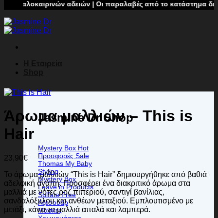
καιρινών αδειών | Οι παραλαβές από το κατάστημα δεν θα πραγμ
Η Εταιρεία
Shop
Άρωμα μαλλιών – This is
Jasmine Dr Shop
Hair
Mystery Box
Προσφορές
23,90
€
Thomas My Baby
Styling
Το άρωμα μαλλιών “This is Hair” δημιουργήθηκε από βαθιά
Mystery Box
αδελφική αγάπη. Προσφέρει ένα διακριτικό άρωμα στα
Leave in Products
μαλλιά με νότες ροζ πιπεριού, σαντιγί βανίλιας,
Sulfate Free
σανδαλόξυλου και ανθέων μεταξιού. Εμπλουτισμένο με
Αξεσουάρ
μετάξι, κάνει τα μαλλιά απαλά και λαμπερά.
Μάσκες
Χρωμομάσκες