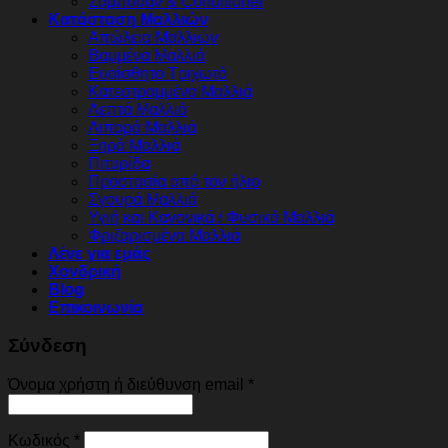
Σαμπουάν & Conditioner
Κατάσταση Μαλλιών
Απώλεια Μαλλιών
Βαμμένα Μαλλιά
Ευαίσθητο Τριχωτό
Κατεστραμμένα Μαλλιά
Λεπτά Μαλλιά
Λιπαρά Μαλλιά
Ξηρά Μαλλιά
Πιτυρίδα
Προστασία από τον ήλιο
Σγουρά Μαλλιά
Υγιή και Κανονικά / Φυσικά Μαλλιά
Φριζαρισμένα Μαλλιά
Λένε για εμάς
Χονδρική
Blog
Επικοινωνία
Σύνδεση
Απαιτείται
Όνομα χρήστη ή διεύθυνση email
*
Απαιτείται
Κωδικός
*