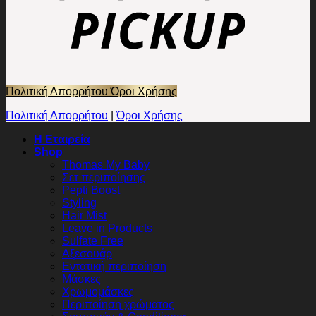
Πολιτική Απορρήτου
Όροι Χρήσης
Πολιτική Απορρήτου
|
Όροι Χρήσης
Η Εταιρεία
Shop
Thomas My Baby
Σετ περιποίησης
Pepti Boost
Styling
Hair Mist
Leave in Products
Sulfate Free
Αξεσουάρ
Εντατική περιποίηση
Μάσκες
Χρωμομάσκες
Περιποίηση χρώματος