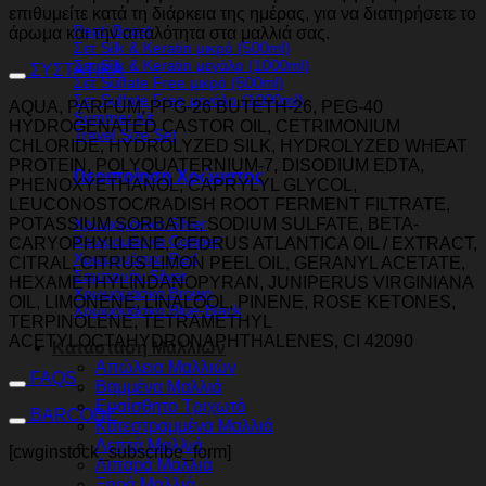
επιθυμείτε κατά τη διάρκεια της ημέρας, για να διατηρήσετε το
Pepti Boost
άρωμα και την απαλότητα στα μαλλιά σας.
Σετ Silk & Keratin μικρό (500ml)
Σετ Silk & Keratin μεγάλο (1000ml)
ΣΥΣΤΑΤΙΚΑ
Σετ Sulfate Free μικρό (500ml)
Σετ Sulfate Free μεγάλο (1000ml)
AQUA, PARFUM, PPG-26 BUTETH-26, PEG-40
Summer Kit
HYDROGENATED CASTOR OIL, CETRIMONIUM
Travel Size Set
CHLORIDE, HYDROLYZED SILK, HYDROLYZED WHEAT
PROTEIN, POLYQUATERNIUM-7, DISODIUM EDTA,
Περιποίηση Χρώματος
PHENOXYETHANOL, CAPRYLYL GLYCOL,
LEUCONOSTOC/RADISH ROOT FERMENT FILTRATE,
POTASSIUM SORBATE, SODIUM SULFATE, BETA-
Χρωμομάσκα Silver
Χρωμομάσκα Copper
CARYOPHYLLENE, CEDRUS ATLANTICA OIL / EXTRACT,
Χρωμομάσκα Red
CITRAL, CITRUS LIMON PEEL OIL, GERANYL ACETATE,
Σαμπουάν Silver
HEXAMETHYLINDANOPYRAN, JUNIPERUS VIRGINIANA
Χρωμομάσκα Brown
OIL, LIMONENE, LINALOOL, PINENE, ROSE KETONES,
Χρωμομάσκα Blue-Black
TERPINOLENE, TETRAMETHYL
ACETYLOCTAHYDRONAPHTHALENES, CI 42090
Κατάσταση Μαλλιών
Απώλεια Μαλλιών
FAQS
Βαμμένα Μαλλιά
Ευαίσθητο Τριχωτό
BARCODE
Κατεστραμμένα Μαλλιά
Λεπτά Μαλλιά
[cwginstock_subscribe_form]
Λιπαρά Μαλλιά
Ξηρά Μαλλιά