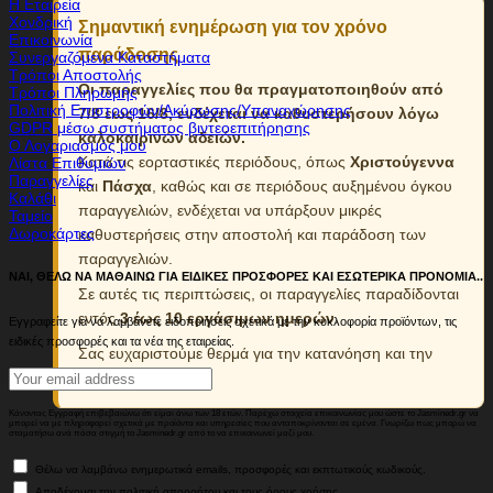
Η Εταιρεία
Χονδρική
Σημαντική ενημέρωση για τον χρόνο
Επικοινωνία
παράδοσης
Συνεργαζόμενα Καταστήματα
Τρόποι Αποστολής
Οι παραγγελίες που θα πραγματοποιηθούν από
Τρόποι Πληρωμής
Πολιτική Επιστροφών/Ακύρωσης/Υπαναχώρησης
7/8 εως 16/8, ενδέχεται να καθυστερήσουν λόγω
GDPR μέσω συστήματος βιντεοεπιτήρησης
καλοκαιρινών αδειών.
Ο Λογαριασμός μου
Κατά τις εορταστικές περιόδους, όπως
Χριστούγεννα
Λίστα Επιθυμιών
Παραγγελίες
και
Πάσχα
, καθώς και σε περιόδους αυξημένου όγκου
Καλάθι
παραγγελιών, ενδέχεται να υπάρξουν μικρές
Ταμείο
Δωροκάρτες
καθυστερήσεις στην αποστολή και παράδοση των
παραγγελιών.
ΝΑΙ, ΘΕΛΩ ΝΑ ΜΑΘΑΙΝΩ ΓΙΑ ΕΙΔΙΚΕΣ ΠΡΟΣΦΟΡΕΣ ΚΑΙ ΕΣΩΤΕΡΙΚΑ ΠΡΟΝΟΜΙΑ..
Σε αυτές τις περιπτώσεις, οι παραγγελίες παραδίδονται
εντός
3 έως 10 εργάσιμων ημερών
.
Εγγραφείτε για να λαμβάνετε ειδοποιήσεις σχετικά με την κυκλοφορία προϊόντων, τις
ειδικές προσφορές και τα νέα της εταιρείας.
Σας ευχαριστούμε θερμά για την κατανόηση και την
εμπιστοσύνη σας.
Κάνοντας Εγγραφή επιβεβαιώνω ότι είμαι άνω των 18 ετών. Παρέχω στοιχεία επικοινωνίας μου ώστε το Jasminedr.gr να
μπορεί να με πληροφορεί σχετικά με προϊόντα και υπηρεσίες που ανταποκρίνονται σε εμένα. Γνωρίζω πως μπορώ να
σταματήσω ανά πάσα στιγμή το Jasminedr.gr από το να επικοινωνεί μαζί μου.
Θέλω να λαμβάνω ενημερωτικά emails, προσφορές και εκπτωτικούς κωδικούς.
Αποδέχομαι την πολιτική απορρήτου και τους όρους χρήσης.