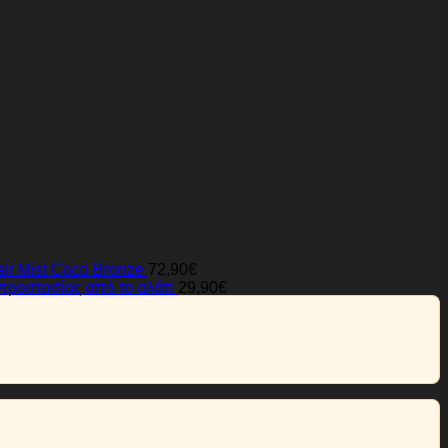
air Mist Coco Bronze
72,90
€
 προστασίας από το αλάτι
29,90
€