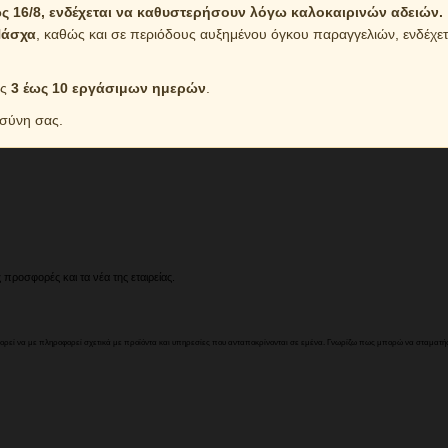
 16/8, ενδέχεται να καθυστερήσουν λόγω καλοκαιρινών αδειών.
άσχα
, καθώς και σε περιόδους αυξημένου όγκου παραγγελιών, ενδέχε
ός
3 έως 10 εργάσιμων ημερών
.
οσύνη σας.
 προσφορές και τα νέα της εταιρείας.
πορεί να με πληροφορεί σχετικά με προϊόντα και υπηρεσίες που ανταποκρίνονται σε εμένα. Γνωρίζω πως μπορώ να σταματήσω