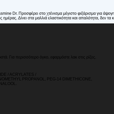
smine Dr. Προσφέρει στο χτένισμα μέγιστο φιξάρισμα για άψογη
ημέρας. Δίνει στα μαλλιά ελαστικότητα και απαλότητα, δεν τα κ
ά. Για περισσότερο όγκο, εφαρμόστε λακ στις ρίζες.
DE / ACRYLATES /
OMETHYL PROPANOL, PEG-14 DIMETHICONE,
INALOOL.