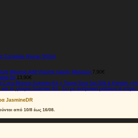
st Complete Repair 500ml
Style Mousse Add Volume Αφρός Μαλλιών
7,90
€
mine Dr
13,90
€
Summer Kit + Travel Size Set Silk & Keratin + H
Summer Kit - Σετ με αντηλιακό μαλλιών & σπρέι
δρα JasmineDR
νται από 10/8 έως 16/08.