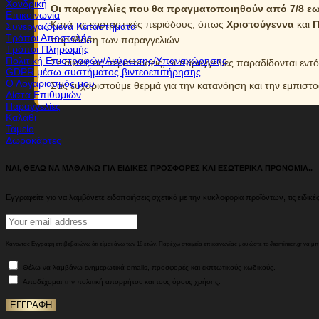
Χονδρική
Οι παραγγελίες που θα πραγματοποιηθούν από 7/8 εως
Επικοινωνία
Κατά τις εορταστικές περιόδους, όπως
Χριστούγεννα
και
Π
Συνεργαζόμενα Καταστήματα
Τρόποι Αποστολής
παράδοση των παραγγελιών.
Τρόποι Πληρωμής
Πολιτική Επιστροφών/Ακύρωσης/Υπαναχώρησης
Σε αυτές τις περιπτώσεις, οι παραγγελίες παραδίδονται εντ
GDPR μέσω συστήματος βιντεοεπιτήρησης
Ο Λογαριασμός μου
Σας ευχαριστούμε θερμά για την κατανόηση και την εμπιστ
Λίστα Επιθυμιών
Παραγγελίες
Καλάθι
Ταμείο
Δωροκάρτες
ΝΑΙ, ΘΕΛΩ ΝΑ ΜΑΘΑΙΝΩ ΓΙΑ ΕΙΔΙΚΕΣ ΠΡΟΣΦΟΡΕΣ ΚΑΙ ΕΣΩΤΕΡΙΚΑ ΠΡΟΝΟΜΙΑ..
Εγγραφείτε για να λαμβάνετε ειδοποιήσεις σχετικά με την κυκλοφορία προϊόντων, τις ειδικές
Κάνοντας Εγγραφή επιβεβαιώνω ότι είμαι άνω των 18 ετών. Παρέχω στοιχεία επικοινωνίας μου ώστε το Jasminedr.gr να μ
Θέλω να λαμβάνω ενημερωτικά emails, προσφορές και εκπτωτικούς κωδικούς.
Αποδέχομαι την πολιτική απορρήτου και τους όρους χρήσης.