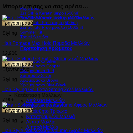
Μπορεί επίσης να σας αρέσει…
Pepti Boost
Σετ Silk & Keratin μικρό (500ml)
Σετ Silk & Keratin μεγάλο (1000ml)
Σετ Sulfate Free μικρό (500ml)
Γρήγορη ματιά
Σετ Sulfate Free μεγάλο (1000ml)
Summer Kit
Styling
Travel Size Set
Hair Pomade Max Hold Πομάδα Μαλλιών
Περιποίηση Χρώματος
12,90
€
Χρωμομάσκα Silver
Γρήγορη ματιά
Χρωμομάσκα Copper
Εξαντλημένο
Χρωμομάσκα Red
Σαμπουάν Silver
Styling
Χρωμομάσκα Brown
Χρωμομάσκα Blue-Black
Hair Styling Gel Extra Strong Ζελέ Μαλλιών
Κατάσταση Μαλλιών
7,90
€
Απώλεια Μαλλιών
Βαμμένα Μαλλιά
Γρήγορη ματιά
Ευαίσθητο Τριχωτό
Κατεστραμμένα Μαλλιά
Styling
Λεπτά Μαλλιά
Λιπαρά Μαλλιά
Hair Style Mousse Add Volume Αφρός Μαλλιών
Ξηρά Μαλλιά