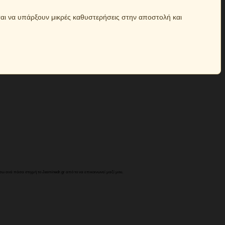
ται να υπάρξουν μικρές καθυστερήσεις στην αποστολή και
 ανά πάσα στιγμή το Jasminedr.gr από το να επικοινωνεί μαζί μου.