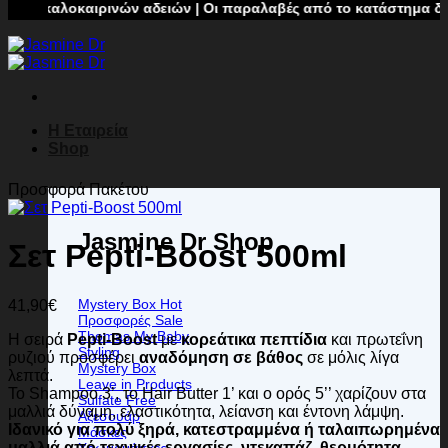
 καλοκαιρινών αδειών | Οι παραλαβές από το κατάστημα δεν θα 
Η Εταιρεία
Shop
Προσφορά Πακέτου
Jasmine Dr Shop
Σετ Pepti-Boost 500ml
Mystery Box
41,90
€
Προσφορές
Thomas My Baby
Η σειρά
Pepti-Boost
με
κορεάτικα πεπτίδια
και πρωτεΐνη
Styling
ρυζιού προσφέρει
αναδόμηση σε βάθος
σε μόλις λίγα
Mystery Box
λεπτά.
Leave in Products
Το Shampoo 3’, το Hair Butter 1’ και ο ορός 5’’ χαρίζουν στα
Sulfate Free
μαλλιά δύναμη, ελαστικότητα, λείανση και έντονη λάμψη.
Αξεσουάρ
Ιδανικό για πολύ ξηρά, κατεστραμμένα ή ταλαιπωρημένα
Μάσκες
μαλλιά από τεχνικές εργασίες, ντεκαπάζ, θερμότητα.
Χρωμομάσκες