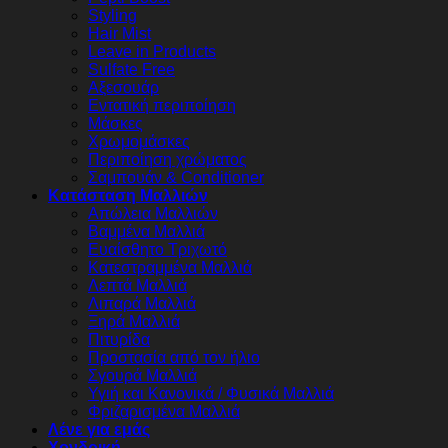
Styling
Hair Mist
Leave in Products
Sulfate Free
Αξεσουάρ
Εντατική περιποίηση
Μάσκες
Χρωμομάσκες
Περιποίηση χρώματος
Σαμπουάν & Conditioner
Κατάσταση Μαλλιών
Απώλεια Μαλλιών
Βαμμένα Μαλλιά
Ευαίσθητο Τριχωτό
Κατεστραμμένα Μαλλιά
Λεπτά Μαλλιά
Λιπαρά Μαλλιά
Ξηρά Μαλλιά
Πιτυρίδα
Προστασία από τον ήλιο
Σγουρά Μαλλιά
Υγιή και Κανονικά / Φυσικά Μαλλιά
Φριζαρισμένα Μαλλιά
Λένε για εμάς
Χονδρική