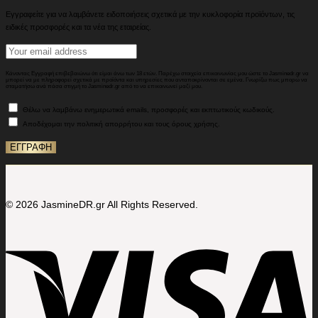
Εγγραφείτε για να λαμβάνετε ειδοποιήσεις σχετικά με την κυκλοφορία προϊόντων, τις
ειδικές προσφορές και τα νέα της εταιρείας.
Κάνοντας Εγγραφή επιβεβαιώνω ότι είμαι άνω των 18 ετών. Παρέχω στοιχεία επικοινωνίας μου ώστε το Jasminedr.gr να
μπορεί να με πληροφορεί σχετικά με προϊόντα και υπηρεσίες που ανταποκρίνονται σε εμένα. Γνωρίζω πως μπορώ να
σταματήσω ανά πάσα στιγμή το Jasminedr.gr από το να επικοινωνεί μαζί μου.
Θέλω να λαμβάνω ενημερωτικά emails, προσφορές και εκπτωτικούς κωδικούς.
Αποδέχομαι την πολιτική απορρήτου και τους όρους χρήσης.
© 2026 JasmineDR.gr All Rights Reserved.