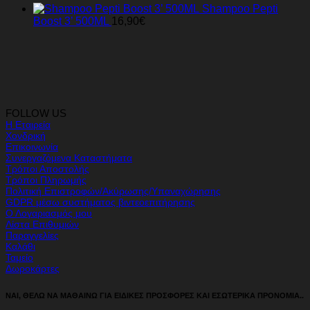
Shampoo Pepti
Boost 3’ 500ML
16,90
€
FOLLOW US
Η Εταιρεία
Χονδρική
Επικοινωνία
Συνεργαζόμενα Καταστήματα
Τρόποι Αποστολής
Τρόποι Πληρωμής
Πολιτική Επιστροφών/Ακύρωσης/Υπαναχώρησης
GDPR μέσω συστήματος βιντεοεπιτήρησης
Ο Λογαριασμός μου
Λίστα Επιθυμιών
Παραγγελίες
Καλάθι
Ταμείο
Δωροκάρτες
ΝΑΙ, ΘΕΛΩ ΝΑ ΜΑΘΑΙΝΩ ΓΙΑ ΕΙΔΙΚΕΣ ΠΡΟΣΦΟΡΕΣ ΚΑΙ ΕΣΩΤΕΡΙΚΑ ΠΡΟΝΟΜΙΑ..