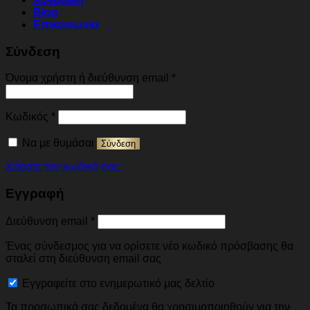
Blog
Επικοινωνία
Σύνδεση
Απαιτείται
Όνομα χρήστη ή διεύθυνση email
*
Απαιτείται
Κωδικός
*
Να με θυμάσαι
Σύνδεση
Χάσατε τον κωδικό σας;
Εγγραφή
Απαιτείται
Διεύθυνση email
*
Ένας σύνδεσμος για να ορίσετε νέο κωδικό πρόσβασης θα
σταλεί στη διεύθυνση email σας
Εγγραφείτε στο ενημερωτικό μας δελτίο
Τα προσωπικά σας δεδομένα θα χρησιμοποιηθούν για την