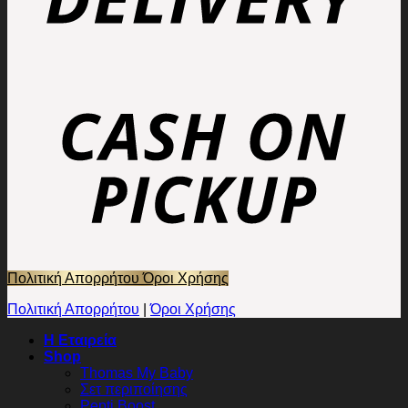
Πολιτική Απορρήτου
Όροι Χρήσης
Πολιτική Απορρήτου
|
Όροι Χρήσης
Η Εταιρεία
Shop
Thomas My Baby
Σετ περιποίησης
Pepti Boost