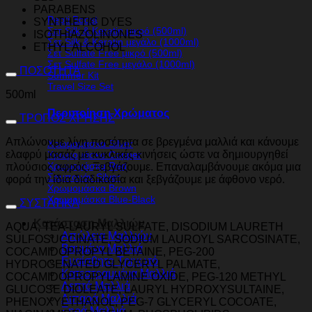
PARABENS
Pepti Boost
SYNTHETIC DYES
Σετ Silk & Keratin μικρό (500ml)
ISOTHIAZOLINONES
Σετ Silk & Keratin μεγάλο (1000ml)
ETHYL ALCOHOL
Σετ Sulfate Free μικρό (500ml)
Σετ Sulfate Free μεγάλο (1000ml)
ΠΟΣΟΤΗΤΑ
Summer Kit
Travel Size Set
500ml
Περιποίηση Χρώματος
ΤΡΟΠΟΣ ΧΡΗΣΗΣ
Απλώνουμε λίγη ποσότητα σε βρεγμένα μαλλιά και κάνουμε
Χρωμομάσκα Silver
ελαφρύ μασάζ με κυκλικές κινήσεις ώστε να δημιουργηθεί
Χρωμομάσκα Copper
Χρωμομάσκα Red
πλούσιος αφρός. Ξεβγάζουμε. Επαναλαμβάνουμε ακόμα μια
Σαμπουάν Silver
φορά την ίδια διαδικασία και ξεβγάζουμε με άφθονο νερό.
Χρωμομάσκα Brown
Χρωμομάσκα Blue-Black
ΣΥΣΤΑΤΙΚΑ
Κατάσταση Μαλλιών
AQUA, TEA-LAURYL SULFATE, DISODIUM LAURETH
Απώλεια Μαλλιών
SULFOSUCCINATE, SODIUM LAUROYL SARCOSINATE,
Βαμμένα Μαλλιά
COCAMIDOPROPYL BETAINE, PEG-200
Ευαίσθητο Τριχωτό
HYDROGENATED GLYCERYL PALMATE,
Κατεστραμμένα Μαλλιά
COCAMIDOPROPYLAMINE OXIDE, PEG-120 METHYL
Λεπτά Μαλλιά
GLUCOSE DIOLEATE, LAURYL HYDROXYSULTAINE,
Λιπαρά Μαλλιά
PHENOXYETHANOL, PEG-7 GLYCERYL COCOATE,
Ξηρά Μαλλιά