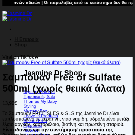
ρινών αδειών | Οι παραλαβές από το κατάστημα δεν θα πραγματο
Η Εταιρεία
Shop
Viral on TikTok🔥
Jasmine Dr Shop
Σαμπουάν Free of Sulfate
500ml (χωρίς θειικά άλατα)
Mystery Box
Προσφορές
Thomas My Baby
13,90
€
Styling
Mystery Box
To Σαμπουάν FREE SLES & SLS της Jasmine Dr είναι
Leave in Products
εμπλουτισμένο με κερατίνη, νιασιναμίδη, υδρολυμένο μετάξι,
Sulfate Free
έλαιο αργκάν, καστορέλαιο, βιοτίνη και πρωτεΐνη σταριού.
Αξεσουάρ
Είναι ιδανικό για την συντήρηση/ προστασία της
Μάσκες
Χρωμομάσκες