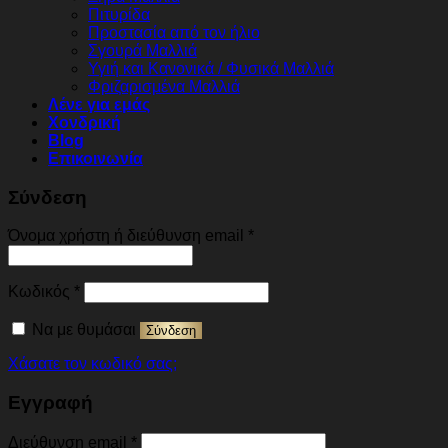
Πιτυρίδα
Προστασία από τον ήλιο
Σγουρά Μαλλιά
Υγιή και Κανονικά / Φυσικά Μαλλιά
Φριζαρισμένα Μαλλιά
Λένε για εμάς
Χονδρική
Blog
Επικοινωνία
Σύνδεση
Απαιτείται
Όνομα χρήστη ή διεύθυνση email
*
Απαιτείται
Κωδικός
*
Να με θυμάσαι
Σύνδεση
Χάσατε τον κωδικό σας;
Εγγραφή
Απαιτείται
Διεύθυνση email
*