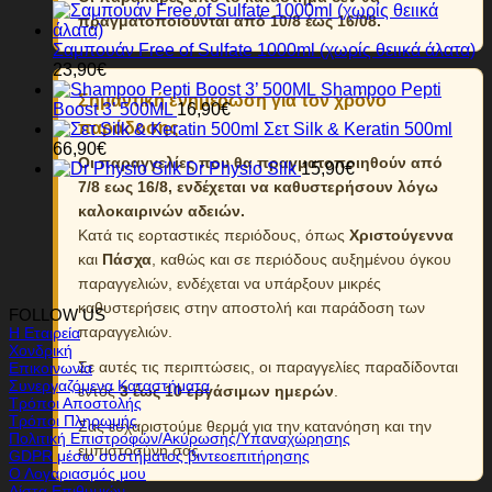
πραγματοποιούνται από 10/8 έως 16/08.
Σαμπουάν Free of Sulfate 1000ml (χωρίς θειικά άλατα)
23,90
€
Shampoo Pepti
Σημαντική ενημέρωση για τον χρόνο
Boost 3’ 500ML
16,90
€
παράδοσης
Σετ Silk & Keratin 500ml
66,90
€
Οι παραγγελίες που θα πραγματοποιηθούν από
Dr Physio Silk
15,90
€
7/8 εως 16/8, ενδέχεται να καθυστερήσουν λόγω
καλοκαιρινών αδειών.
Κατά τις εορταστικές περιόδους, όπως
Χριστούγεννα
και
Πάσχα
, καθώς και σε περιόδους αυξημένου όγκου
παραγγελιών, ενδέχεται να υπάρξουν μικρές
καθυστερήσεις στην αποστολή και παράδοση των
FOLLOW US
παραγγελιών.
Η Εταιρεία
Χονδρική
Σε αυτές τις περιπτώσεις, οι παραγγελίες παραδίδονται
Επικοινωνία
Συνεργαζόμενα Καταστήματα
εντός
3 έως 10 εργάσιμων ημερών
.
Τρόποι Αποστολής
Τρόποι Πληρωμής
Σας ευχαριστούμε θερμά για την κατανόηση και την
Πολιτική Επιστροφών/Ακύρωσης/Υπαναχώρησης
εμπιστοσύνη σας.
GDPR μέσω συστήματος βιντεοεπιτήρησης
Ο Λογαριασμός μου
Λίστα Επιθυμιών