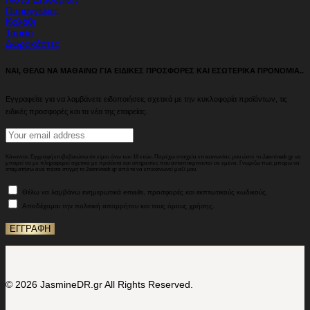
Παραγγελίες
Καλάθι
Ταμείο
Δωροκάρτες
ΝΑΙ, ΘΕΛΩ ΝΑ ΜΑΘΑΙΝΩ ΓΙΑ ΕΙΔΙΚΕΣ ΠΡΟΣΦΟΡΕΣ ΚΑΙ ΕΣΩΤΕΡΙΚΑ ΠΡΟΝΟΜΙΑ..
Εγγραφείτε για να λαμβάνετε ειδοποιήσεις σχετικά με την κυκλοφορία προϊόντων, τις
ειδικές προσφορές και τα νέα της εταιρείας.
Κάνοντας Εγγραφή επιβεβαιώνω ότι είμαι άνω των 18 ετών. Παρέχω στοιχεία επικοινωνίας μου ώστε το Jasminedr.gr να
μπορεί να με πληροφορεί σχετικά με προϊόντα και υπηρεσίες που ανταποκρίνονται σε εμένα. Γνωρίζω πως μπορώ να
σταματήσω ανά πάσα στιγμή το Jasminedr.gr από το να επικοινωνεί μαζί μου.
Θέλω να λαμβάνω ενημερωτικά emails, προσφορές και εκπτωτικούς κωδικούς.
Αποδέχομαι την πολιτική απορρήτου και τους όρους χρήσης.
© 2026 JasmineDR.gr All Rights Reserved.