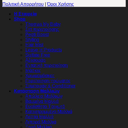
Πολιτική Απορρήτου
|
Όροι Χρήσης
Η Εταιρεία
Shop
Thomas My Baby
Σετ περιποίησης
Pepti Boost
Styling
Hair Mist
Leave in Products
Sulfate Free
Αξεσουάρ
Εντατική περιποίηση
Μάσκες
Χρωμομάσκες
Περιποίηση χρώματος
Σαμπουάν & Conditioner
Κατάσταση Μαλλιών
Απώλεια Μαλλιών
Βαμμένα Μαλλιά
Ευαίσθητο Τριχωτό
Κατεστραμμένα Μαλλιά
Λεπτά Μαλλιά
Λιπαρά Μαλλιά
Ξηρά Μαλλιά