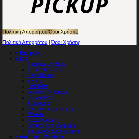
Πολιτική Απορρήτου
Όροι Χρήσης
Πολιτική Απορρήτου
|
Όροι Χρήσης
Η Εταιρεία
Shop
Thomas My Baby
Σετ περιποίησης
Pepti Boost
Styling
Hair Mist
Leave in Products
Sulfate Free
Αξεσουάρ
Εντατική περιποίηση
Μάσκες
Χρωμομάσκες
Περιποίηση χρώματος
Σαμπουάν & Conditioner
Κατάσταση Μαλλιών