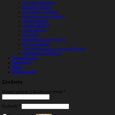
Απώλεια Μαλλιών
Βαμμένα Μαλλιά
Ευαίσθητο Τριχωτό
Κατεστραμμένα Μαλλιά
Λεπτά Μαλλιά
Λιπαρά Μαλλιά
Ξηρά Μαλλιά
Πιτυρίδα
Προστασία από τον ήλιο
Σγουρά Μαλλιά
Υγιή και Κανονικά / Φυσικά Μαλλιά
Φριζαρισμένα Μαλλιά
Λένε για εμάς
Χονδρική
Blog
Επικοινωνία
Σύνδεση
Απαιτείται
Όνομα χρήστη ή διεύθυνση email
*
Απαιτείται
Κωδικός
*