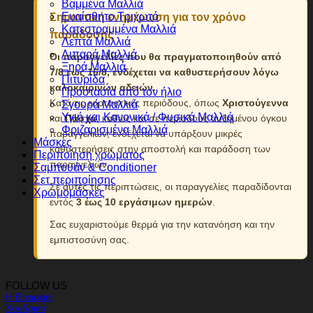
Βαμμένα Μαλλιά
Ευαίσθητο Τριχωτό
Σημαντική ενημέρωση για τον χρόνο
Κατεστραμμένα Μαλλιά
παράδοσης
Λεπτά Μαλλιά
Λιπαρά Μαλλιά
Οι παραγγελίες που θα πραγματοποιηθούν από
Ξηρά Μαλλιά
7/8 εως 16/8, ενδέχεται να καθυστερήσουν λόγω
Πιτυρίδα
καλοκαιρινών αδειών.
Προστασία από τον ήλιο
Κατά τις εορταστικές περιόδους, όπως
Χριστούγεννα
Σγουρά Μαλλιά
Υγιή και Κανονικά / Φυσικά Μαλλιά
και
Πάσχα
, καθώς και σε περιόδους αυξημένου όγκου
Φριζαρισμένα Μαλλιά
παραγγελιών, ενδέχεται να υπάρξουν μικρές
Μάσκες
καθυστερήσεις στην αποστολή και παράδοση των
Περιποίηση χρώματος
παραγγελιών.
Σαμπουάν & Conditioner
Σετ περιποίησης
Σε αυτές τις περιπτώσεις, οι παραγγελίες παραδίδονται
Χρωμομάσκες
εντός
3 έως 10 εργάσιμων ημερών
.
Σας ευχαριστούμε θερμά για την κατανόηση και την
εμπιστοσύνη σας.
FOLLOW US
Η Εταιρεία
Χονδρική