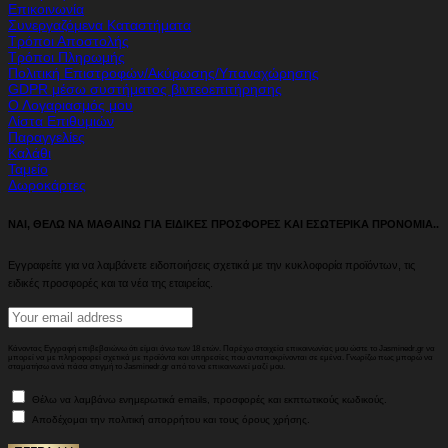
Επικοινωνία
Συνεργαζόμενα Καταστήματα
Τρόποι Αποστολής
Τρόποι Πληρωμής
Πολιτική Επιστροφών/Ακύρωσης/Υπαναχώρησης
GDPR μέσω συστήματος βιντεοεπιτήρησης
Ο Λογαριασμός μου
Λίστα Επιθυμιών
Παραγγελίες
Καλάθι
Ταμείο
Δωροκάρτες
ΝΑΙ, ΘΕΛΩ ΝΑ ΜΑΘΑΙΝΩ ΓΙΑ ΕΙΔΙΚΕΣ ΠΡΟΣΦΟΡΕΣ ΚΑΙ ΕΣΩΤΕΡΙΚΑ ΠΡΟΝΟΜΙΑ..
Εγγραφείτε για να λαμβάνετε ειδοποιήσεις σχετικά με την κυκλοφορία προϊόντων, τις
ειδικές προσφορές και τα νέα της εταιρείας.
Κάνοντας Εγγραφή επιβεβαιώνω ότι είμαι άνω των 18 ετών. Παρέχω στοιχεία επικοινωνίας μου ώστε το Jasminedr.gr να
μπορεί να με πληροφορεί σχετικά με προϊόντα και υπηρεσίες που ανταποκρίνονται σε εμένα. Γνωρίζω πως μπορώ να
σταματήσω ανά πάσα στιγμή το Jasminedr.gr από το να επικοινωνεί μαζί μου.
Θέλω να λαμβάνω ενημερωτικά emails, προσφορές και εκπτωτικούς κωδικούς.
Αποδέχομαι την πολιτική απορρήτου και τους όρους χρήσης.