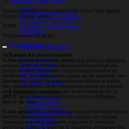
1 ×
Pepti-Boost Travel Size Set
Pepti Boost
Άμεση παραλαβή / Αποστολή Ελλάδα 3 έως 5 εργ. ημέρες /
Σετ Silk & Keratin μικρό (500ml)
Κύπρο 7-14 εργ. ημέρες
Σετ Silk & Keratin μεγάλο (1000ml)
Σετ Sulfate Free μικρό (500ml)
31,90
€
Σετ Sulfate Free μεγάλο (1000ml)
Summer Kit
Παράδοση έως 30 ημέρες
Travel Size Set
ΛΕΠΤΟΜΕΡΕΙΕΣ
Περιποίηση Χρώματος
Το Summer Kit αποτελείται από :
Χρωμομάσκα Silver
Το
Sun protect (αντηλιακό μαλλιών)
με βάση τις πρωτεΐνες
Χρωμομάσκα Copper
σιταριού είναι ένα αντηλιακό spray εμπλουτισμένο με μια
Χρωμομάσκα Red
ισχυρή σύνθεση συστατικών, συμπεριλαμβανομένων της
Σαμπουάν Silver
πανθενόλης, του υαλουρονικού οξέως και της κερατίνης, που
Χρωμομάσκα Brown
προσφέρουν πλήρη προστασία και φροντίδα για τα μαλλιά
Χρωμομάσκα Blue-Black
σας, εξασφαλίζοντας ότι θα παραμείνουν ήρεμα και φρέσκα
κατά τη διάρκεια του καλοκαιριού. Τα αντηλιακά φίλτρα με
Κατάσταση Μαλλιών
SPF15
προστατεύουν τα μαλλιά σου από τις επιβλαβείς
Απώλεια Μαλλιών
ακτίνες του ήλιου.
Βαμμένα Μαλλιά
Ευαίσθητο Τριχωτό
Το
Sea protect
είναι μαλακτικό νερό με προστατευτικά φίλτρα
Κατεστραμμένα Μαλλιά
κατά του θαλασσινού νερού και του χλώριου της πισίνας,
Λεπτά Μαλλιά
δημιουργεί μια νοητή μεμβράνη γύρω από το περιτρίχιο,
Λιπαρά Μαλλιά
ώστε να εμποδίσει το αλάτι και το χλώριο να εισχωρήσει στις
Ξηρά Μαλλιά