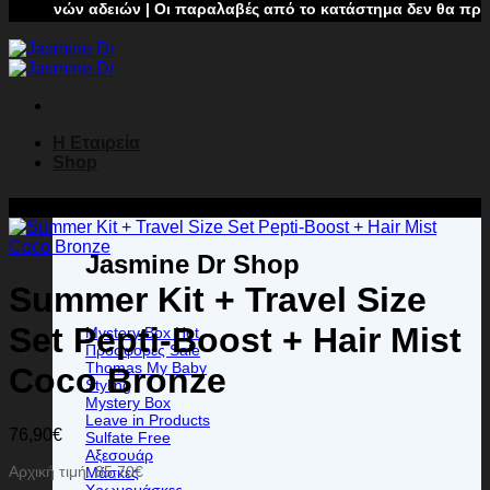
ρινών αδειών | Οι παραλαβές από το κατάστημα δεν θα πραγματοπ
Η Εταιρεία
Shop
Προσφορά!
Jasmine Dr Shop
Summer Kit + Travel Size
Set Pepti-Boost + Hair Mist
Mystery Box
Προσφορές
Thomas My Baby
Coco Bronze
Styling
Mystery Box
Leave in Products
76,90
€
Sulfate Free
Αξεσουάρ
Αρχική τιμή:
85,70
€
Μάσκες
Χρωμομάσκες