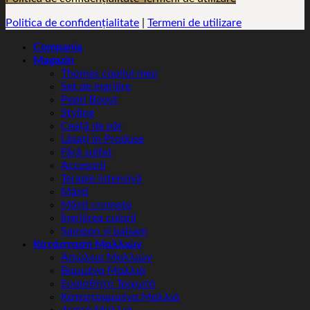
Politica de confidențialitate
|
Termeni de utilizare
Compania
Magazin
Thomas copilul meu
Set de îngrijire
Pepti Boost
Styling
Ceață de păr
Lăsați în Produse
Fără sulfat
Accesorii
Terapie intensivă
Măști
Măști cromate
Îngrijirea culorii
Șampon și balsam
Κατάσταση Μαλλιών
Απώλεια Μαλλιών
Βαμμένα Μαλλιά
Ευαίσθητο Τριχωτό
Κατεστραμμένα Μαλλιά
Λεπτά Μαλλιά