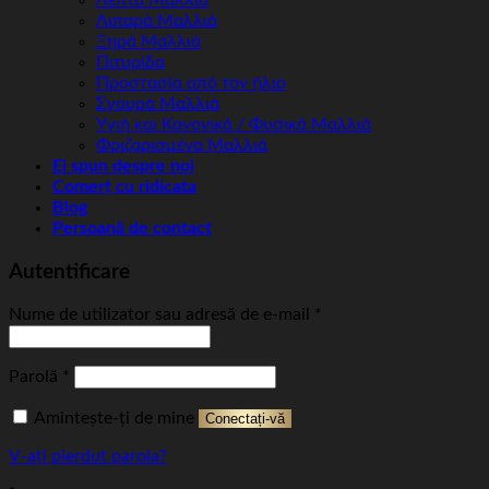
Λιπαρά Μαλλιά
Ξηρά Μαλλιά
Πιτυρίδα
Προστασία από τον ήλιο
Σγουρά Μαλλιά
Υγιή και Κανονικά / Φυσικά Μαλλιά
Φριζαρισμένα Μαλλιά
Ei spun despre noi
Comerț cu ridicata
Blog
Persoană de contact
Autentificare
Obligatoriu
Nume de utilizator sau adresă de e-mail
*
Obligatoriu
Parolă
*
Amintește-ți de mine
Conectați-vă
V-ați pierdut parola?