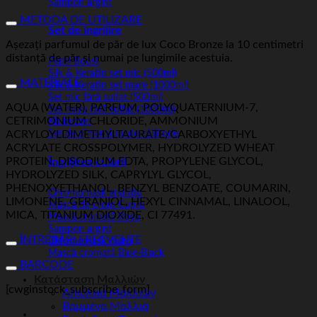
Șampon argint
METODA DE UTILIZARE
Set de îngrijire
Așezați parfumul de păr de lux Coco Bronze la 10 centimetri
distanță de păr și numai pe lungimile acestuia.
Pepti Boost
Silk & Keratin set mic (500ml)
MATERIALE
Silk & Keratin set mare (1000ml)
Set mic fără sulfat (500ml)
AQUA (WATER), PARFUM, POLYQUATERNIUM-7,
Set mare fără sulfat (1000ml)
CETRIMONIUM CHLORIDE, AMMONIUM
Kit buzzer
ACRYLOYLDIMETHYLTAURATE/CARBOXYETHYL
Set de dimensiuni de călătorie
ACRYLATE CROSSPOLYMER, HYDROLYZED WHEAT
PROTEIN, DISODIUM EDTA, PROPYLENE GLYCOL,
Îngrijirea culorii
HYDROLYZED SILK, CAPRYLYL GLYCOL,
PHENOXYETHANOL, BENZYL BENZOATE, COUMARIN,
Chromomask argintiu
LIMONENE, GERANIOL, HEXYL CINNAMAL, LINALOOL,
Mască de crom Cupru
MICA, TITANIUM DIOXIDE, CI 77491.
Mască cromată Roșu
Șampon argint
ÎNTREBĂRI FRECVENTE
Chromomask maro
Mască cromată Blue-Black
BARCODE
Κατάσταση Μαλλιών
[cwginstock_subscribe_form]
Απώλεια Μαλλιών
Βαμμένα Μαλλιά