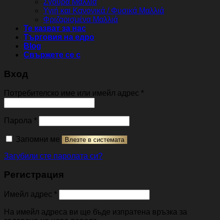
Σγουρά Μαλλιά
Υγιή και Κανονικά / Φυσικά Μαλλιά
Φριζαρισμένα Μαλλιά
Те казват за нас
Търговия на едро
Blog
Свържете се с
Вход
Задължително
Потребителско име или имейл адрес
*
Задължително
Парола
*
Запомни ме
Влезте в системата
Загубили сте паролата си?
Регистрация
Задължително
Имейл адрес
*
На имейл адреса ви ще бъде изпратена връзка за