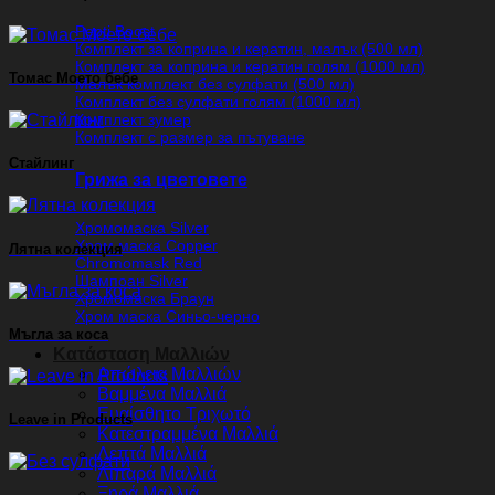
Pepti Boost
Комплект за коприна и кератин, малък (500 мл)
Комплект за коприна и кератин голям (1000 мл)
Томас Моето бебе
Малък комплект без сулфати (500 мл)
Комплект без сулфати голям (1000 мл)
Комплект зумер
Комплект с размер за пътуване
Стайлинг
Грижа за цветовете
Хромомаска Silver
Хром маска Copper
Лятна колекция
Chromomask Red
Шампоан Silver
Хромомаска Браун
Хром маска Синьо-черно
Мъгла за коса
Κατάσταση Μαλλιών
Απώλεια Μαλλιών
Βαμμένα Μαλλιά
Ευαίσθητο Τριχωτό
Leave in Products
Κατεστραμμένα Μαλλιά
Λεπτά Μαλλιά
Λιπαρά Μαλλιά
Ξηρά Μαλλιά