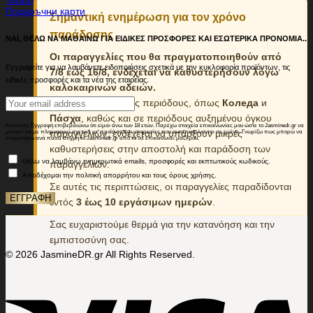
Ταμείο
Подаръчни карти
Σημαντική ενημέρωση για τον χρόνο
παράδοσης
ΝΑΙ, ΘΕΛΩ ΝΑ ΜΑΘΑΙΝΩ ΓΙΑ ΕΙΔΙΚΕΣ ΠΡΟΣΦΟΡΕΣ ΚΑΙ ΕΣΩΤΕΡΙΚΑ ΠΡΟΝΟΜΙΑ..
Οι παραγγελίες που θα πραγματοποιηθούν από
Εγγραφείτε για να λαμβάνετε ειδοποιήσεις σχετικά με την κυκλοφορία προϊόντων, τις
7/8 εως 16/8, ενδέχεται να καθυστερήσουν λόγω
ειδικές προσφορές και τα νέα της εταιρείας.
καλοκαιρινών αδειών.
Κατά τις εορταστικές περιόδους, όπως
Коледа
и
Πάσχα
, καθώς και σε περιόδους αυξημένου όγκου
Κάνοντας Εγγραφή επιβεβαιώνω ότι είμαι άνω των 18 ετών. Παρέχω στοιχεία επικοινωνίας μου ώστε το Jasminedr.gr να
παραγγελιών, ενδέχεται να υπάρξουν μικρές
μπορεί να με πληροφορεί σχετικά με προϊόντα και υπηρεσίες που ανταποκρίνονται σε εμένα. Γνωρίζω πως μπορώ να
σταματήσω ανά πάσα στιγμή το Jasminedr.gr από το να επικοινωνεί μαζί μου.
καθυστερήσεις στην αποστολή και παράδοση των
Θέλω να λαμβάνω ενημερωτικά emails, προσφορές και εκπτωτικούς κωδικούς.
παραγγελιών.
Αποδέχομαι την πολιτική απορρήτου και τους όρους χρήσης.
Σε αυτές τις περιπτώσεις, οι παραγγελίες παραδίδονται
εντός
3 έως 10 εργάσιμων ημερών
.
Σας ευχαριστούμε θερμά για την κατανόηση και την
εμπιστοσύνη σας.
© 2026 JasmineDR.gr All Rights Reserved.