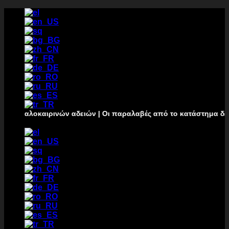
Преминаване
към
съдържанието
οκαιρινών αδειών | Οι παραλαβές από το κατάστημα δεν θα πραγμ