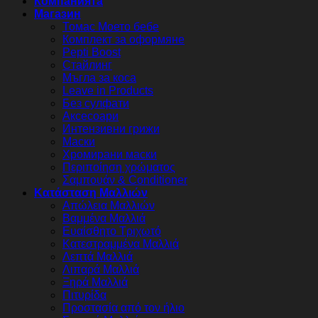
Компанията
Магазин
Томас Моето бебе
Комплект за оформяне
Pepti Boost
Стайлинг
Мъгла за коса
Leave in Products
Без сулфати
Аксесоари
Интензивни грижи
Маски
Хромирани маски
Περιποίηση χρώματος
Σαμπουάν & Conditioner
Κατάσταση Μαλλιών
Απώλεια Μαλλιών
Βαμμένα Μαλλιά
Ευαίσθητο Τριχωτό
Κατεστραμμένα Μαλλιά
Λεπτά Μαλλιά
Λιπαρά Μαλλιά
Ξηρά Μαλλιά
Πιτυρίδα
Προστασία από τον ήλιο