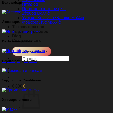
Без сулфати
Πιτυρίδα
Προστασία από τον ήλιο
Σγουρά Μαλλιά
Υγιή και Κανονικά / Φυσικά Μαλλιά
Аксесоари
Φριζαρισμένα Μαλλιά
Те казват за нас
Търговия на едро
Blog
Свържете се с
Интензивни грижи
🔥
Лятна колекция
Търсене
Περιποίηση χρώματος
за:
Σαμπουάν & Conditioner
0,00
€
0
Хромирани маски