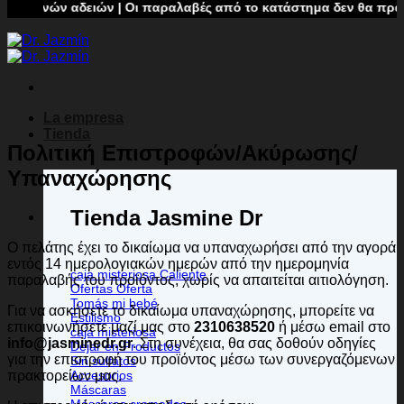
ινών αδειών | Οι παραλαβές από το κατάστημα δεν θα πραγματοπο
La empresa
Tienda
Πολιτική Επιστροφών/Ακύρωσης/
Υπαναχώρησης
Tienda Jasmine Dr
Ο πελάτης έχει το δικαίωμα να υπαναχωρήσει από την αγορά
εντός 14 ημερολογιακών ημερών από την ημερομηνία
caja misteriosa
παραλαβής του προϊόντος, χωρίς να απαιτείται αιτιολόγηση.
Ofertas
Tomás mi bebé
Για να ασκήσετε το δικαίωμα υπαναχώρησης, μπορείτε να
Estilismo
επικοινωνήσετε μαζί μας στο
2310638520
ή μέσω email στο
caja misteriosa
info@jasminedr.gr
. Στη συνέχεια, θα σας δοθούν οδηγίες
Dejar en Productos
για την επιστροφή του προϊόντος μέσω των συνεργαζόμενων
Sin sulfatos
πρακτορείων μας.
Accesorios
Máscaras
Máscaras cromadas