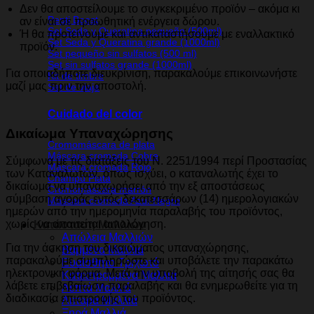
Δεν θα αποστείλουμε το συγκεκριμένο προϊόν – ακόμα κι
Pepti Boost
αν είναι σε προωθητική ενέργεια δώρου.
Set Seda y Queratina pequeño (500ml)
Ή θα προτείνουμε και αντικαταστήσουμε με εναλλακτικό
Set Seda y Queratina grande (1000ml)
προϊόν.
Set pequeño sin sulfatos (500 ml)
Set sin sulfatos grande (1000ml)
Για οποιαδήποτε διευκρίνιση, παρακαλούμε επικοινωνήστε
Kit de timbre
μαζί μας πριν την αποστολή.
Set de viaje
Cuidado del color
Δικαίωμα Υπαναχώρησης
Cromomáscara de plata
Máscara cromada Cobre
Σύμφωνα με τις διατάξεις του Ν. 2251/1994 περί Προστασίας
Máscara cromada Rojo
των Καταναλωτών, όπως ισχύει, ο καταναλωτής έχει το
Champú Plata
δικαίωμα να υπαναχωρήσει από την εξ αποστάσεως
Cromomáscara marrón
σύμβαση αγοράς εντός δεκατεσσάρων (14) ημερολογιακών
Máscara cromada Azul-Negro
ημερών από την ημερομηνία παραλαβής του προϊόντος,
χωρίς να απαιτείται αιτιολόγηση.
Κατάσταση Μαλλιών
Απώλεια Μαλλιών
Για την άσκηση του δικαιώματος υπαναχώρησης,
Βαμμένα Μαλλιά
παρακαλούμε συμπληρώστε και υποβάλετε την παρακάτω
Ευαίσθητο Τριχωτό
ηλεκτρονική φόρμα. Μετά την υποβολή της αίτησής σας θα
Κατεστραμμένα Μαλλιά
λάβετε επιβεβαίωση παραλαβής και θα ενημερωθείτε για τη
Λεπτά Μαλλιά
διαδικασία επιστροφής του προϊόντος.
Λιπαρά Μαλλιά
Ξηρά Μαλλιά