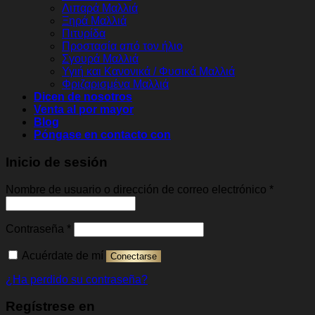
Λιπαρά Μαλλιά
Ξηρά Μαλλιά
Πιτυρίδα
Προστασία από τον ήλιο
Σγουρά Μαλλιά
Υγιή και Κανονικά / Φυσικά Μαλλιά
Φριζαρισμένα Μαλλιά
Dicen de nosotros
Venta al por mayor
Blog
Póngase en contacto con
Inicio de sesión
Obligato
Nombre de usuario o dirección de correo electrónico
*
Obligatorio
Contraseña
*
Acuérdate de mí
Conectarse
¿Ha perdido su contraseña?
Regístrese en