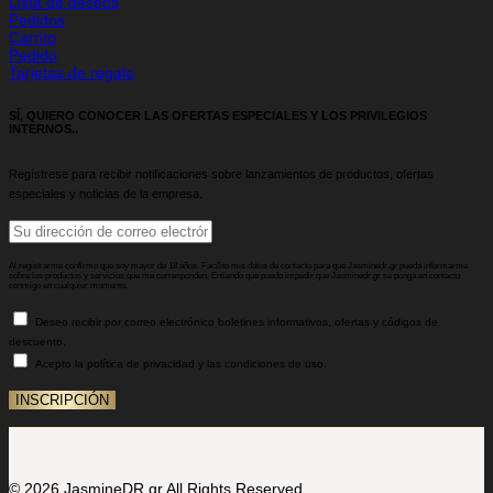
Lista de deseos
Pedidos
Carrito
Pedido
Tarjetas de regalo
SÍ, QUIERO CONOCER LAS OFERTAS ESPECIALES Y LOS PRIVILEGIOS
INTERNOS..
Regístrese para recibir notificaciones sobre lanzamientos de productos, ofertas
especiales y noticias de la empresa.
Al registrarme confirmo que soy mayor de 18 años. Facilito mis datos de contacto para que Jasminedr.gr pueda informarme
sobre los productos y servicios que me corresponden. Entiendo que puedo impedir que Jasminedr.gr se ponga en contacto
conmigo en cualquier momento.
Deseo recibir por correo electrónico boletines informativos, ofertas y códigos de
descuento.
Acepto la política de privacidad y las condiciones de uso.
© 2026 JasmineDR.gr All Rights Reserved.