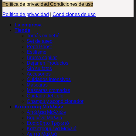
Política de privacidad
Condiciones de uso
Política de privacidad
|
Condiciones de uso
La empresa
Tienda
Tomás mi bebé
Set de aseo
Pepti Boost
Estilismo
Bruma capilar
Dejar en Productos
Sin sulfatos
Accesorios
Cuidados intensivos
Máscaras
Máscaras cromadas
Cuidado del color
Champú y acondicionador
Κατάσταση Μαλλιών
Απώλεια Μαλλιών
Βαμμένα Μαλλιά
Ευαίσθητο Τριχωτό
Κατεστραμμένα Μαλλιά
Λεπτά Μαλλιά