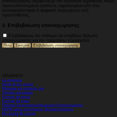
υπαναχώρησης σύμφωνα με την ισχύουσα νομοθεσία, όπως
προσωποποιημένα προϊόντα, σφραγισμένα είδη που
αποσφραγίστηκαν ή ψηφιακό περιεχόμενο υπό
προϋποθέσεις.
3. Επιβεβαίωση υπαναχώρησης
Επιβεβαιώνω ότι επιθυμώ να υποβάλω δήλωση
υπαναχώρησης για την παραπάνω παραγγελία.
Πίσω
Συνέχεια
Επιβεβαίωση υπαναχώρησης
SÍGUENOS
La empresa
Venta al por mayor
Póngase en contacto con
Tiendas asociadas
Formas de envío
Formas de pago
Πολιτική Επιστροφών/Ακύρωσης/Υπαναχώρησης
GDPR μέσω συστήματος βιντεοεπιτήρησης
Mi cuenta Mi cuenta