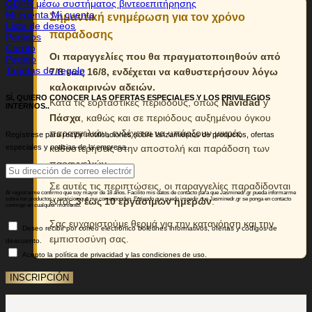
GDPR μέσω συστήματος βιντεοεπιτήρησης
Mi cuenta Mi cuenta
Σημαντική ενημέρωση για τον χρόνο
Lista de deseos
παράδοσης
Pedidos
Carrito
Οι παραγγελίες που θα πραγματοποιηθούν από
Pedido
Tarjetas de regalo
7/8 εως 16/8, ενδέχεται να καθυστερήσουν λόγω
καλοκαιρινών αδειών.
SÍ, QUIERO CONOCER LAS OFERTAS ESPECIALES Y LOS PRIVILEGIOS
Κατά τις εορταστικές περιόδους, όπως
Navidad
y
INTERNOS..
Πάσχα
, καθώς και σε περιόδους αυξημένου όγκου
παραγγελιών, ενδέχεται να υπάρξουν μικρές
Regístrese para recibir notificaciones sobre lanzamientos de productos, ofertas
especiales y noticias de la empresa.
καθυστερήσεις στην αποστολή και παράδοση των
παραγγελιών.
Σε αυτές τις περιπτώσεις, οι παραγγελίες παραδίδονται
Al registrarme confirmo que soy mayor de 18 años. Facilito mis datos de contacto para que Jasminedr.gr pueda informarme
sobre los productos y servicios que me corresponden. Entiendo que puedo impedir que Jasminedr.gr se ponga en contacto
εντός
3 έως 10 εργάσιμων ημερών
.
conmigo en cualquier momento.
Σας ευχαριστούμε θερμά για την κατανόηση και την
Deseo recibir por correo electrónico boletines informativos, ofertas y códigos de
εμπιστοσύνη σας.
descuento.
Acepto la política de privacidad y las condiciones de uso.