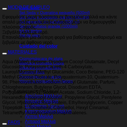
MODO DE EMPLEO
Pepti Boost
Set Seda y Queratina pequeño (500ml)
Εφαρμόστε μικρή ποσότητα σε βρεγμένα μαλλιά και κάντε
Set Seda y Queratina grande (1000ml)
Set pequeño sin sulfatos (500 ml)
απαλό μασάζ με κυκλικές κινήσεις μέχρι να δημιουργηθεί
Set sin sulfatos grande (1000ml)
πλούσιος αφρός.
Kit de timbre
Ξεβγάλτε καλά με νερό.
Set de viaje
Επαναλάβετε μια δεύτερη φορά για βαθύτερο καθαρισμό και
ξεβγάλτε με άφθονο νερό.
Cuidado del color
MATERIALES
Cromomáscara de plata
Aqua (Water), Betaine, Disodium Cocoyl Glutamate, Decyl
Máscara cromada Cobre
Glucoside, Potassium Laureth-4 Carboxylate,
Máscara cromada Rojo
Lauroyl/Myristoyl Methyl Glucamide, Coco Betaine, PEG-120
Champú Plata
Cromomáscara marrón
Methyl Glucose Dioleate, Polyquaternium-10, Quaternium-
Máscara cromada Azul-Negro
98, Phenoxyethanol, Sodium Cocoyl Glutamate, Parfum,
Chlorphenesin, Butylene Glycol, Disodium EDTA,
Κατάσταση Μαλλιών
Polyquaternium-51, Sodium Acetate, Sodium Chloride, 1,2-
Απώλεια Μαλλιών
Hexanediol, Isopropyl Alcohol, Propylene Glycol, Pentylene
Βαμμένα Μαλλιά
Glycol, Hydrolyzed Rice Protein, Ethylhexylglycerin, Copper
Ευαίσθητο Τριχωτό
Tripeptide-1, Tocopherol, Citronellol, Hexyl Cinnamal,
Κατεστραμμένα Μαλλιά
Tetramethyl Acetyloctahydronaphthalenes.
Λεπτά Μαλλιά
Λιπαρά Μαλλιά
FAQS
Ξηρά Μαλλιά