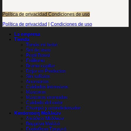
Política de privacidad
Condiciones de uso
Política de privacidad
|
Condiciones de uso
La empresa
Tienda
Tomás mi bebé
Set de aseo
Pepti Boost
Estilismo
Bruma capilar
Dejar en Productos
Sin sulfatos
Accesorios
Cuidados intensivos
Máscaras
Máscaras cromadas
Cuidado del color
Champú y acondicionador
Κατάσταση Μαλλιών
Απώλεια Μαλλιών
Βαμμένα Μαλλιά
Ευαίσθητο Τριχωτό