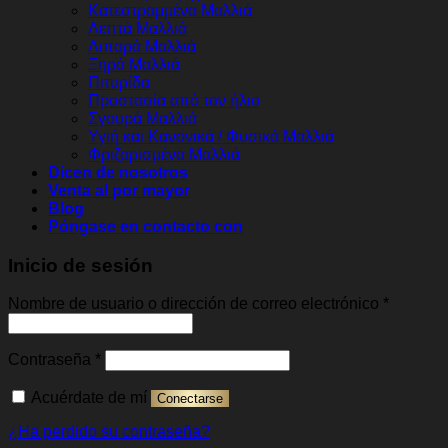
Κατεστραμμένα Μαλλιά
Λεπτά Μαλλιά
Λιπαρά Μαλλιά
Ξηρά Μαλλιά
Πιτυρίδα
Προστασία από τον ήλιο
Σγουρά Μαλλιά
Υγιή και Κανονικά / Φυσικά Μαλλιά
Φριζαρισμένα Μαλλιά
Dicen de nosotros
Venta al por mayor
Blog
Póngase en contacto con
Inicio de sesión
Obligato
Nombre de usuario o dirección de correo electrónico
*
Obligatorio
Contraseña
*
Acuérdate de mí
Conectarse
¿Ha perdido su contraseña?