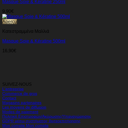
Masque Soie & Kératine 250ml
9,90
€
Aperçu
Κατεστραμμένα Μαλλιά
Masque Soie & Kératine 500ml
16,90
€
SUIVEZ-NOUS
L'entreprise
Commerce de gros
Contact
Magasins partenaires
Les moyens de diffusion
Modes de paiement
Πολιτική Επιστροφών/Ακύρωσης/Υπαναχώρησης
GDPR μέσω συστήματος βιντεοεπιτήρησης
Mon compte Mon compte