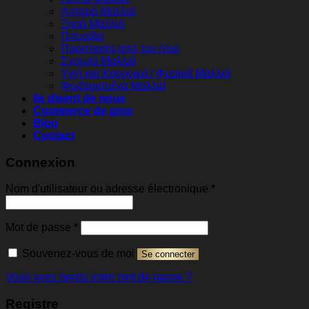
Λιπαρά Μαλλιά
Ξηρά Μαλλιά
Πιτυρίδα
Προστασία από τον ήλιο
Σγουρά Μαλλιά
Υγιή και Κανονικά / Φυσικά Μαλλιά
Φριζαρισμένα Μαλλιά
Ils disent de nous
Commerce de gros
Blog
Contact
Connexion
Obligatoire
Nom d'utilisateur ou adresse électronique
*
Obligatoire
Mot de passe
*
Souvenez-vous de moi
Se connecter
Vous avez perdu votre mot de passe ?
Registre