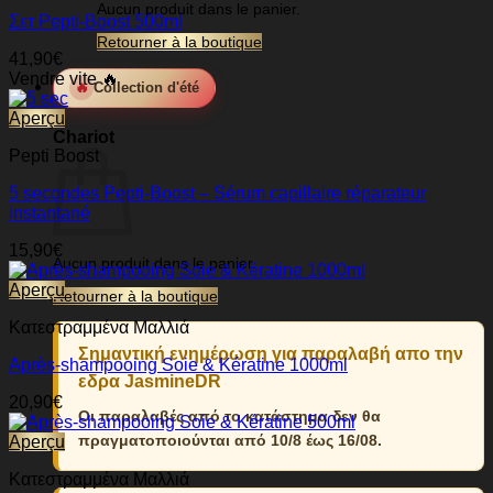
Aucun produit dans le panier.
Σετ Pepti-Boost 500ml
Retourner à la boutique
41,90
€
Vendre vite 🔥
🔥
Collection d'été
0
Aperçu
Chariot
Pepti Boost
5 secondes Pepti-Boost – Sérum capillaire réparateur
instantané
15,90
€
Aucun produit dans le panier.
Aperçu
Retourner à la boutique
Κατεστραμμένα Μαλλιά
Σημαντική ενημέρωση για παραλαβή απο την
Après-shampooing Soie & Kératine 1000ml
εδρα JasmineDR
20,90
€
Οι παραλαβές από το κατάστημα δεν θα
πραγματοποιούνται από 10/8 έως 16/08.
Aperçu
Κατεστραμμένα Μαλλιά