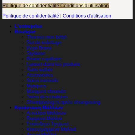
Politique de confidentialité
Conditions d'utilisation
Politique de confidentialité
|
Conditions d'utilisation
L'entreprise
Boutique
Thomas mon bébé
Set de toilettage
Pepti Boost
Stylisme
Brume capillaire
Laisser dans les produits
Sans sulfate
Accessoires
Soins intensifs
Masques
Masques chromés
Soins des couleurs
Shampooing et après-shampooing
Κατάσταση Μαλλιών
Απώλεια Μαλλιών
Βαμμένα Μαλλιά
Ευαίσθητο Τριχωτό
Κατεστραμμένα Μαλλιά
Λεπτά Μαλλιά