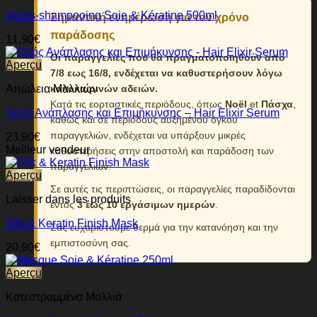
Après-shampooing Soie & Kératine 500ml
Σημαντική ενημέρωση για τον χρόνο
παράδοσης
11,90
€
Οι παραγγελίες που θα πραγματοποιηθούν από
Aperçu
7/8 εως 16/8, ενδέχεται να καθυστερήσουν λόγω
καλοκαιρινών αδειών.
Απώλεια Μαλλιών
Κατά τις εορταστικές περιόδους, όπως
Noël
et
Πάσχα
,
Ορός Ανάπλασης και Επιμήκυνσης – Hair Elixir Serum
καθώς και σε περιόδους αυξημένου όγκου
παραγγελιών, ενδέχεται να υπάρξουν μικρές
23,90
€
Meilleur vendeur
καθυστερήσεις στην αποστολή και παράδοση των
παραγγελιών.
Aperçu
Σε αυτές τις περιπτώσεις, οι παραγγελίες παραδίδονται
Laisser dans les produits
εντός
3 έως 10 εργάσιμων ημερών
.
Silk & Keratin Finish Mask
Σας ευχαριστούμε θερμά για την κατανόηση και την
εμπιστοσύνη σας.
20,90
€
Aperçu
Κατεστραμμένα Μαλλιά