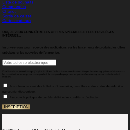
Liste de souhaits
Commandes
Chariot
Sortie de caisse
Cartes cadeaux
OUI, JE VEUX CONNAÎTRE LES OFFRES SPÉCIALES ET LES PRIVILÈGES
INTERNES...
Inscrivez-vous pour recevoir des notifications sur les lancements de produits, les offres
spéciales et les nouvelles de l'entreprise.
En m'inscrivant, je confirme que j'ai plus de 18 ans. Je fournis mes coordonnées afin que Jasminedr.gr puisse m'informer sur
les produits et services qui me correspondent. Je comprends que je peux empêcher Jasminedr.gr de me contacter à tout
moment.
Je souhaite recevoir des bulletins d'information, des offres et des codes de réduction
par courrier électronique.
J'accepte la politique de confidentialité et les conditions d'utilisation.