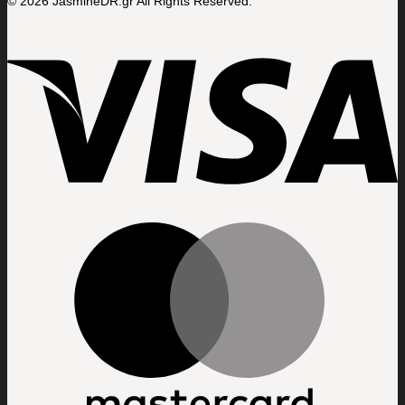
© 2026 JasmineDR.gr All Rights Reserved.