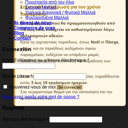
Προστασία από τον ήλιο
Σημαντική ενημέρωση για τον χρόνο
Σγουρά Μαλλιά
Υγιή και Κανονικά / Φυσικά Μαλλιά
παράδοσης
Φριζαρισμένα Μαλλιά
Ils disent de nous
Οι παραγγελίες που θα πραγματοποιηθούν από
Commerce de gros
7/8 εως 16/8, ενδέχεται να καθυστερήσουν λόγω
Blog
καλοκαιρινών αδειών.
Contact
Κατά τις εορταστικές περιόδους, όπως
Noël
et
Πάσχα
,
καθώς και σε περιόδους αυξημένου όγκου
Connexion
παραγγελιών, ενδέχεται να υπάρξουν μικρές
Obligatoire
Nom d'utilisateur ou adresse électronique
*
καθυστερήσεις στην αποστολή και παράδοση των
παραγγελιών.
Obligatoire
Mot de passe
*
Σε αυτές τις περιπτώσεις, οι παραγγελίες παραδίδονται
εντός
3 έως 10 εργάσιμων ημερών
.
Souvenez-vous de moi
Se connecter
Σας ευχαριστούμε θερμά για την κατανόηση και την
Vous avez perdu votre mot de passe ?
εμπιστοσύνη σας.
Registre
Obligatoire
Adresse électronique
*