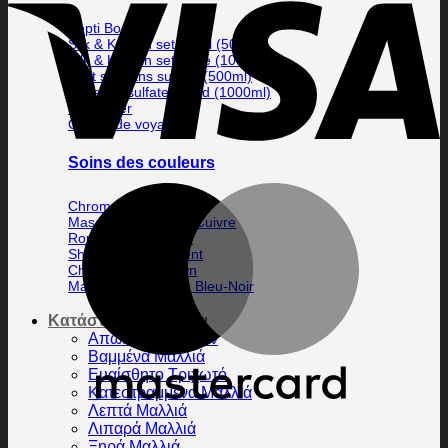
Pepti Boost
Silk & Keratin set small (500ml)
Silk & Keratin set large (1000ml)
Petit set sans sulfate (500ml)
Set sans sulfate grand (1000ml)
Kit Buzzer
Coffret de voyage
Soins des couleurs
Chromomask Silver
Masque de chrome Cuivre
Rouge chromatique
Shampoing à l'argent
Chromomask Brown
Masque de chrome Bleu-Noir
Κατάσταση Μαλλιών
Απώλεια Μαλλιών
Βαμμένα Μαλλιά
Ευαίσθητο Τριχωτό
Κατεστραμμένα Μαλλιά
Λεπτά Μαλλιά
Λιπαρά Μαλλιά
Ξηρά Μαλλιά