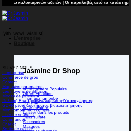
λόγω καλοκαιρινών αδειών | Οι παραλαβές από το κατάστημα δεν
[yith_wcwl_wishlist]
L'entreprise
Boutique
SUIVEZ-NOUS
Jasmine Dr Shop
L'entreprise
Commerce de gros
Contact
Magasins partenaires
boîte mystère
Les moyens de diffusion
Offres
Modes de paiement
Thomas mon bébé
Πολιτική Επιστροφών/Ακύρωσης/Υπαναχώρησης
Stylisme
GDPR μέσω συστήματος βιντεοεπιτήρησης
boîte mystère
Mon compte Mon compte
Laisser dans les produits
Liste de souhaits
Sans sulfate
Commandes
Accessoires
Chariot
Masques
Sortie de caisse
Masques chromés