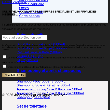
Cartes cadeaux
Brume capillaire
Offres
Collection d'été
OUI, JE VEUX CONNAÎTRE LES OFFRES SPÉCIALES ET LES PRIVILÈGES
INTERNES...
Carte cadeau
Inscrivez-vous pour recevoir des notifications sur les lancements de produits, les offres
spéciales et les nouvelles de l'entreprise.
Soins intensifs
Silk & Keratin set small (500ml)
En m'inscrivant, je confirme que j'ai plus de 18 ans. Je fournis mes coordonnées afin que Jasminedr.gr puisse m'informer sur
les produits et services qui me correspondent. Je comprends que je peux empêcher Jasminedr.gr de me contacter à tout
Silk & Keratin set large (1000ml)
moment.
Petit set sans sulfate (500ml)
Sérum Hair Elixir
Je souhaite recevoir des bulletins d'information, des offres et des codes de réduction
Dr Physio Silk
par courrier électronique.
J'accepte la politique de confidentialité et les conditions d'utilisation.
Shampooing et après-shampooing
Shampoo Pepti Boost 3’ 500ML
Shampoing Soie & Kératine 500ml
Après-shampooing Soie & Kératine 500ml
Après-shampooing Soie & Kératine 1000ml
© 2026 JasmineDR.gr All Rights Reserved.
Shampoing à l'argent
Set de toilettage