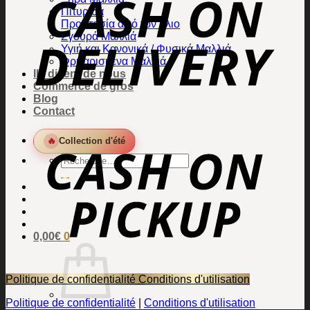
Πιτυρίδα
Προστασία από τον ήλιο
Σγουρά Μαλλιά
Υγιή και Κανονικά / Φυσικά Μαλλιά
Φριζαρισμένα Μαλλιά
Ils disent de nous
Commerce de gros
Blog
Contact
🔥
Collection d'été
Recherche
de
:
0,00
€
0
Politique de confidentialité
Conditions d'utilisation
Politique de confidentialité
|
Conditions d'utilisation