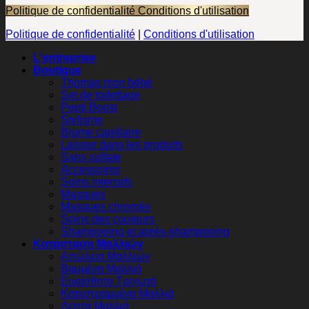
Politique de confidentialité
Conditions d'utilisation
Politique de confidentialité
|
Conditions d'utilisation
L'entreprise
Boutique
Thomas mon bébé
Set de toilettage
Pepti Boost
Stylisme
Brume capillaire
Laisser dans les produits
Sans sulfate
Accessoires
Soins intensifs
Masques
Masques chromés
Soins des couleurs
Shampooing et après-shampooing
Κατάσταση Μαλλιών
Απώλεια Μαλλιών
Βαμμένα Μαλλιά
Ευαίσθητο Τριχωτό
Κατεστραμμένα Μαλλιά
Λεπτά Μαλλιά