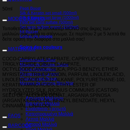
Pepti Boost
50ml
Silk & Keratin set small (500ml)
Silk & Keratin set large (1000ml)
MODE D'EMPLOI
Petit set sans sulfate (500ml)
Set sans sulfate grand (1000ml)
Τοποθετήστε 1 με 2 απλικατέρ ΜΟΝΟ στις άκρες των
Kit Buzzer
μαλλιών σας, μετά το στέγνωμα. Σε περίπου 2 με 5 λεπτά θα
Coffret de voyage
δείτε ορατή την διαφορά στα μαλλιά σας!
Soins des couleurs
MATÉRIAUX
COCO-CAPRYLATE/CAPRATE, CAPRYLIC/CAPRIC
Chromomask Silver
TRIGLYCERIDE, DIBUTYL ADIPATE,
Masque de chrome Cuivre
OCTYLDODECANOL, SILICA, PPG-3 BENZYL ETHER
Rouge chromatique
Shampoing à l'argent
MYRISTATE, TRIHEPTANOIN, PARFUM, LINOLEIC ACID,
Chromomask Brown
LINOLENIC ACID, C9-12 ALKANE, POLYURETHANE-100,
Masque de chrome Bleu-Noir
KERATIN AMINO ACIDS, ETHYL ESTER OF
HYDROLYZED SILK, RICINUS COMMUNIS (CASTOR)
Κατάσταση Μαλλιών
SEED OIL, ALCOHOL DENAT., ARGANIA SPINOSA
Απώλεια Μαλλιών
(ARGAN) KERNEL OIL, BENZYL BENZOATE, HEXYL
Βαμμένα Μαλλιά
CINNAMAL, LINALOOL
Ευαίσθητο Τριχωτό
Κατεστραμμένα Μαλλιά
FAQS
Λεπτά Μαλλιά
Λιπαρά Μαλλιά
BARCODE
Ξηρά Μαλλιά