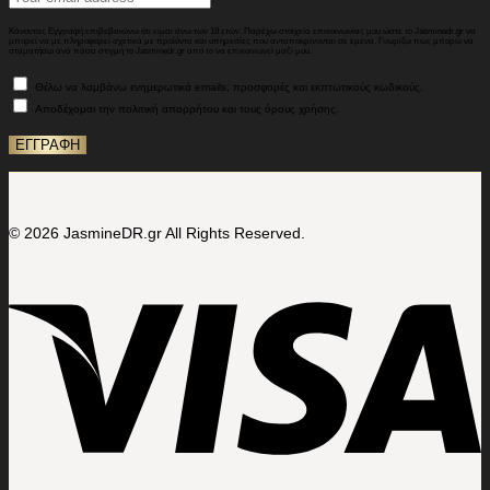
Κάνοντας Εγγραφή επιβεβαιώνω ότι είμαι άνω των 18 ετών. Παρέχω στοιχεία επικοινωνίας μου ώστε το Jasminedr.gr να
μπορεί να με πληροφορεί σχετικά με προϊόντα και υπηρεσίες που ανταποκρίνονται σε εμένα. Γνωρίζω πως μπορώ να
σταματήσω ανά πάσα στιγμή το Jasminedr.gr από το να επικοινωνεί μαζί μου.
Θέλω να λαμβάνω ενημερωτικά emails, προσφορές και εκπτωτικούς κωδικούς.
Αποδέχομαι την πολιτική απορρήτου και τους όρους χρήσης.
© 2026 JasmineDR.gr All Rights Reserved.