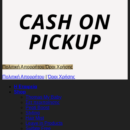
Πολιτική Απορρήτου
Όροι Χρήσης
Πολιτική Απορρήτου
|
Όροι Χρήσης
Η Εταιρεία
Shop
Thomas My Baby
Σετ περιποίησης
Pepti Boost
Styling
Hair Mist
Leave in Products
Sulfate Free