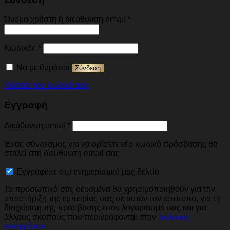
Απαιτείται
Όνομα χρήστη ή διεύθυνση email
*
Απαιτείται
Κωδικός
*
Να με θυμάσαι
Σύνδεση
Χάσατε τον κωδικό σας;
Εγγραφή
Απαιτείται
Διεύθυνση email
*
Ένας σύνδεσμος για να ορίσετε νέο κωδικό πρόσβασης θα
σταλεί στη διεύθυνση email σας
Εγγραφείτε στο ενημερωτικό μας δελτίο
Τα προσωπικά σας δεδομένα θα χρησιμοποιηθούν για την
υποστήριξη της εμπειρίας σας σε αυτόν τον ιστότοπο, για τη
διαχείριση της πρόσβασης στον λογαριασμό σας και για
άλλους σκοπούς που περιγράφονται στην
πολιτική
απορρήτου
.