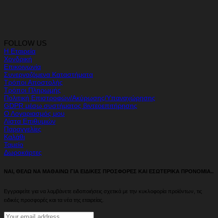
FOLLOW US
Η Εταιρεία
Χονδρική
Επικοινωνία
Συνεργαζόμενα Καταστήματα
Τρόποι Αποστολής
Τρόποι Πληρωμής
Πολιτική Επιστροφών/Ακύρωσης/Υπαναχώρησης
GDPR μέσω συστήματος βιντεοεπιτήρησης
Ο Λογαριασμός μου
Λίστα Επιθυμιών
Παραγγελίες
Καλάθι
Ταμείο
Δωροκάρτες
ΝΑΙ, ΘΕΛΩ ΝΑ ΜΑΘΑΙΝΩ ΓΙΑ ΕΙΔΙΚΕΣ ΠΡΟΣΦΟΡΕΣ ΚΑΙ ΕΣΩΤΕΡΙΚΑ ΠΡΟΝΟΜΙΑ..
Εγγραφείτε για να λαμβάνετε ειδοποιήσεις σχετικά με την κυκλοφορία προϊόντων, τις
ειδικές προσφορές και τα νέα της εταιρείας.