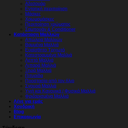
Αξεσουάρ
Εντατική περιποίηση
Μάσκες
Χρωμομάσκες
Περιποίηση χρώματος
Σαμπουάν & Conditioner
Κατάσταση Μαλλιών
Απώλεια Μαλλιών
Βαμμένα Μαλλιά
Ευαίσθητο Τριχωτό
Κατεστραμμένα Μαλλιά
Λεπτά Μαλλιά
Λιπαρά Μαλλιά
Ξηρά Μαλλιά
Πιτυρίδα
Προστασία από τον ήλιο
Σγουρά Μαλλιά
Υγιή και Κανονικά / Φυσικά Μαλλιά
Φριζαρισμένα Μαλλιά
Λένε για εμάς
Χονδρική
Blog
Επικοινωνία
Σύνδεση