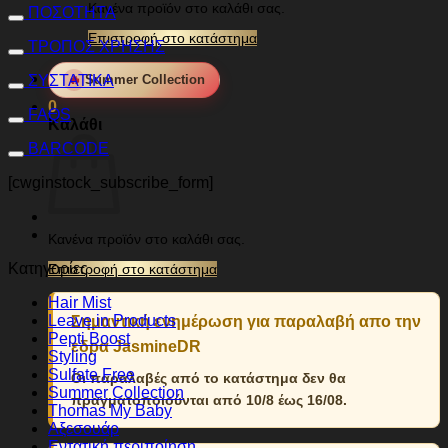
Κανένα προϊόν στο καλάθι σας.
ΠΟΣΟΤΗΤΑ
Επιστροφή στο κατάστημα
ΤΡΟΠΟΣ ΧΡΗΣΗΣ
ΣΥΣΤΑΤΙΚΑ
🔥
Summer Collection
0
FAQS
Καλάθι
BARCODE
[cwginstock_subscribe_form]
Κανένα προϊόν στο καλάθι σας.
Κατηγορίες
Επιστροφή στο κατάστημα
Hair Mist
Leave in Products
Σημαντική ενημέρωση για παραλαβή απο την
Pepti Boost
εδρα JasmineDR
Styling
Sulfate Free
Οι παραλαβές από το κατάστημα δεν θα
Summer Collection
πραγματοποιούνται από 10/8 έως 16/08.
Thomas My Baby
Αξεσουάρ
Εντατική περιποίηση