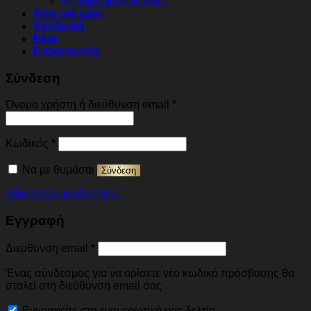
Φριζαρισμένα Μαλλιά
Λένε για εμάς
Χονδρική
Blog
Επικοινωνία
Σύνδεση
Απαιτείται
Όνομα χρήστη ή διεύθυνση email
*
Απαιτείται
Κωδικός
*
Να με θυμάσαι
Σύνδεση
Χάσατε τον κωδικό σας;
Εγγραφή
Απαιτείται
Διεύθυνση email
*
Ένας σύνδεσμος για να ορίσετε νέο κωδικό πρόσβασης θα
σταλεί στη διεύθυνση email σας
Εγγραφείτε στο ενημερωτικό μας δελτίο