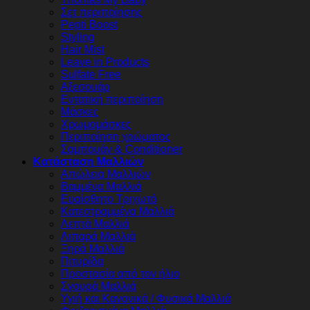
Σετ περιποίησης
Pepti Boost
Styling
Hair Mist
Leave in Products
Sulfate Free
Αξεσουάρ
Εντατική περιποίηση
Μάσκες
Χρωμομάσκες
Περιποίηση χρώματος
Σαμπουάν & Conditioner
Κατάσταση Μαλλιών
Απώλεια Μαλλιών
Βαμμένα Μαλλιά
Ευαίσθητο Τριχωτό
Κατεστραμμένα Μαλλιά
Λεπτά Μαλλιά
Λιπαρά Μαλλιά
Ξηρά Μαλλιά
Πιτυρίδα
Προστασία από τον ήλιο
Σγουρά Μαλλιά
Υγιή και Κανονικά / Φυσικά Μαλλιά