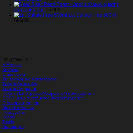
5 sec Pepti-Boost - Ορός μαλλιών άμεσης
επανόρθωσης
15,90
€
Σετ Sulfate Free 500ml
69,90
€
FOLLOW US
Η Εταιρεία
Χονδρική
Επικοινωνία
Συνεργαζόμενα Καταστήματα
Τρόποι Αποστολής
Τρόποι Πληρωμής
Πολιτική Επιστροφών/Ακύρωσης/Υπαναχώρησης
GDPR μέσω συστήματος βιντεοεπιτήρησης
Ο Λογαριασμός μου
Λίστα Επιθυμιών
Παραγγελίες
Καλάθι
Ταμείο
Δωροκάρτες