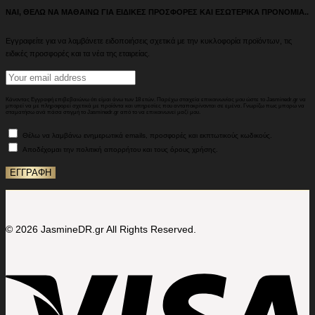
ΝΑΙ, ΘΕΛΩ ΝΑ ΜΑΘΑΙΝΩ ΓΙΑ ΕΙΔΙΚΕΣ ΠΡΟΣΦΟΡΕΣ ΚΑΙ ΕΣΩΤΕΡΙΚΑ ΠΡΟΝΟΜΙΑ..
Εγγραφείτε για να λαμβάνετε ειδοποιήσεις σχετικά με την κυκλοφορία προϊόντων, τις
ειδικές προσφορές και τα νέα της εταιρείας.
Κάνοντας Εγγραφή επιβεβαιώνω ότι είμαι άνω των 18 ετών. Παρέχω στοιχεία επικοινωνίας μου ώστε το Jasminedr.gr να
μπορεί να με πληροφορεί σχετικά με προϊόντα και υπηρεσίες που ανταποκρίνονται σε εμένα. Γνωρίζω πως μπορώ να
σταματήσω ανά πάσα στιγμή το Jasminedr.gr από το να επικοινωνεί μαζί μου.
Θέλω να λαμβάνω ενημερωτικά emails, προσφορές και εκπτωτικούς κωδικούς.
Αποδέχομαι την πολιτική απορρήτου και τους όρους χρήσης.
© 2026 JasmineDR.gr All Rights Reserved.